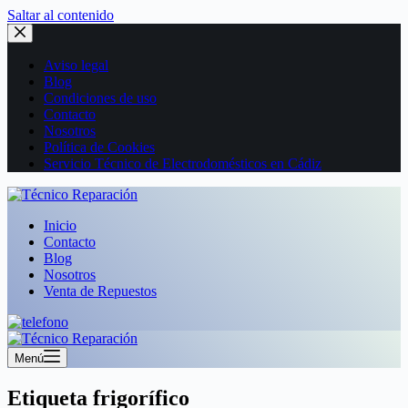
Saltar al contenido
Aviso legal
Blog
Condiciones de uso
Contacto
Nosotros
Política de Cookies
Servicio Técnico de Electrodomésticos en Cádiz
Inicio
Contacto
Blog
Nosotros
Venta de Repuestos
Menú
Etiqueta
frigorífico