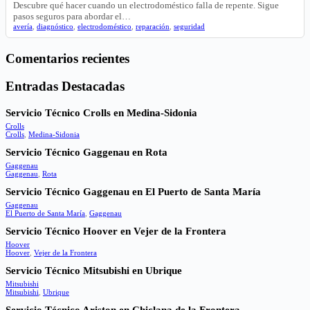
Descubre qué hacer cuando un electrodoméstico falla de repente. Sigue
pasos seguros para abordar el…
avería
,
diagnóstico
,
electrodoméstico
,
reparación
,
seguridad
Comentarios recientes
Entradas Destacadas
Servicio Técnico Crolls en Medina-Sidonia
Crolls
Crolls
,
Medina-Sidonia
Servicio Técnico Gaggenau en Rota
Gaggenau
Gaggenau
,
Rota
Servicio Técnico Gaggenau en El Puerto de Santa María
Gaggenau
El Puerto de Santa María
,
Gaggenau
Servicio Técnico Hoover en Vejer de la Frontera
Hoover
Hoover
,
Vejer de la Frontera
Servicio Técnico Mitsubishi en Ubrique
Mitsubishi
Mitsubishi
,
Ubrique