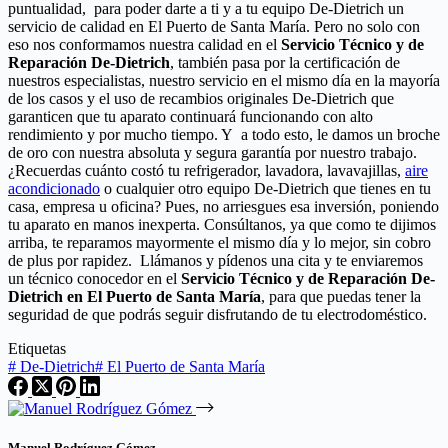
puntualidad, para poder darte a ti y a tu equipo De-Dietrich un
servicio de calidad en El Puerto de Santa María. Pero no solo con
eso nos conformamos nuestra calidad en el
Servicio Técnico y de
Reparación De-Dietrich
, también pasa por la certificación de
nuestros especialistas, nuestro servicio en el mismo día en la mayoría
de los casos y el uso de recambios originales De-Dietrich que
garanticen que tu aparato continuará funcionando con alto
rendimiento y por mucho tiempo. Y a todo esto, le damos un broche
de oro con nuestra absoluta y segura garantía por nuestro trabajo.
¿Recuerdas cuánto costó tu refrigerador, lavadora, lavavajillas,
aire
acondicionado
o cualquier otro equipo De-Dietrich que tienes en tu
casa, empresa u oficina? Pues, no arriesgues esa inversión, poniendo
tu aparato en manos inexperta. Consúltanos, ya que como te dijimos
arriba, te reparamos mayormente el mismo día y lo mejor, sin cobro
de plus por rapidez. Llámanos y pídenos una cita y te enviaremos
un técnico conocedor en el
Servicio Técnico y de Reparación De-
Dietrich en El Puerto de Santa María
, para que puedas tener la
seguridad de que podrás seguir disfrutando de tu electrodoméstico.
Etiquetas
#
De-Dietrich
#
El Puerto de Santa María
Manuel Rodríguez Gómez