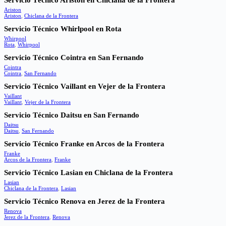
Servicio Técnico Ariston en Chiclana de la Frontera
Ariston
Ariston
,
Chiclana de la Frontera
Servicio Técnico Whirlpool en Rota
Whirpool
Rota
,
Whirpool
Servicio Técnico Cointra en San Fernando
Cointra
Cointra
,
San Fernando
Servicio Técnico Vaillant en Vejer de la Frontera
Vaillant
Vaillant
,
Vejer de la Frontera
Servicio Técnico Daitsu en San Fernando
Daitsu
Daitsu
,
San Fernando
Servicio Técnico Franke en Arcos de la Frontera
Franke
Arcos de la Frontera
,
Franke
Servicio Técnico Lasian en Chiclana de la Frontera
Lasian
Chiclana de la Frontera
,
Lasian
Servicio Técnico Renova en Jerez de la Frontera
Renova
Jerez de la Frontera
,
Renova