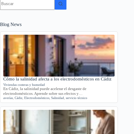
Sin
resultados
Blog News
Cómo la salinidad afecta a los electrodomésticos en Cádiz
Viviendas costeras y humedad
En Cádiz, la salinidad puede acelerar el desgaste de
electrodomésticos. Aprende sobre sus efectos y…
averías
,
Cádiz
,
Electrodomésticos
,
Salinidad
,
servicio técnico