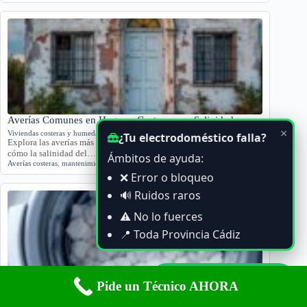
Averías Comunes en Hogares Costeros por Salinidad
×
Viviendas costeras y humedad
¿Tu electrodoméstico falla?
Explora las averías más comunes en viviendas cercanas al mar y
cómo la salinidad del…
Ámbitos de ayuda:
Averías costeras
,
mantenimiento hogares
,
Salinidad
❌ Error o bloqueo
🔊 Ruidos raros
⚠️ No lo fuerces
📍 Toda Provincia Cádiz
Ayuda por WhatsApp
Pide un Técnico AHORA
Influencia de la cal en lavadoras con agua dura
Uso incorrecto y configuración