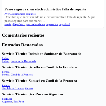
Pasos seguros si un electrodoméstico falla de repente
Averías domésticas comunes
Descubre qué hacer cuando un electrodoméstico falla de repente. Sigue
pasos seguros para abordar el…
avería
,
diagnóstico
,
electrodoméstico
,
reparación
,
seguridad
Comentarios recientes
Entradas Destacadas
Servicio Técnico Indesit en Sanlúcar de Barrameda
Indesit
Indesit
,
Sanlúcar de Barrameda
Servicio Técnico Beretta en Conil de la Frontera
Beretta
Beretta
,
Conil de la Frontera
Servicio Técnico Zanussi en Conil de la Frontera
Zanussi
Conil de la Frontera
,
Zanussi
Servicio Técnico BaxiRoca en Algeciras
BaxiRoca
Algeciras
,
BaxiRoca