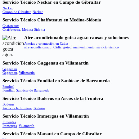
Servicio Técnico Neckar en Campo de Gibraltar
Neckar
Campo de Gibraltar
,
Neckar
Servicio Técnico Chaffoteaux en Medina-Sidonia
Chafoteaux
Chaffoteaux
,
Medina-Sidonia
Aire acondicionado gotea agua: causas y soluciones
Averías y orientación en Cádiz
aire acondicionado
,
Cádiz
,
goteo
,
mantenimiento
,
servicio técnico
Servicio Técnico Gaggenau en Villamartín
Gaggenau
Gaggenau
,
Villamartín
Servicio Técnico Fondital en Sanlúcar de Barrameda
Fondital
Fondital
,
Sanlúcar de Barrameda
Servicio Técnico Buderus en Arcos de la Frontera
Buderus
Arcos de la Frontera
,
Buderus
Servicio Técnico Immergas en Villamartín
Inmergas
Immergas
,
Villamartín
Servicio Técnico Manaut en Campo de Gibraltar