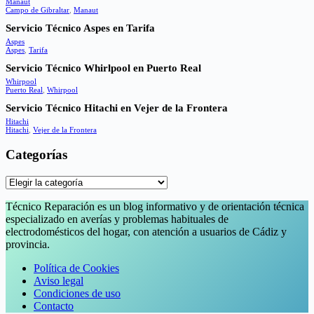
Manaut
Campo de Gibraltar
,
Manaut
Servicio Técnico Aspes en Tarifa
Aspes
Aspes
,
Tarifa
Servicio Técnico Whirlpool en Puerto Real
Whirpool
Puerto Real
,
Whirpool
Servicio Técnico Hitachi en Vejer de la Frontera
Hitachi
Hitachi
,
Vejer de la Frontera
Categorías
Categorías
Técnico Reparación es un blog informativo y de orientación técnica
especializado en averías y problemas habituales de
electrodomésticos del hogar, con atención a usuarios de Cádiz y
provincia.
Política de Cookies
Aviso legal
Condiciones de uso
Contacto