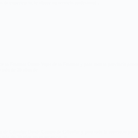
 de experiencia, le ofrece un servicio profesional…
 la Frontera Desde Vejer de la Frontera y para toda la provincia puede
on más de 20 años de…
de Gibraltar Desde Campo de Gibraltar y para toda la provincia puede 
 más de 20 años de experiencia, le…