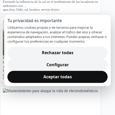
Entiende la influencia de la cal en el rendimiento de las lavadoras en
ambientes con…
agua dura
,
Cádiz
,
cal
,
lavadora
,
servicio técnico
Tu privacidad es importante
Utilizamos cookies propias y de terceros para mejorar la
experiencia de navegación, analizar el tráfico del sitio y ofrecer
contenidos adaptados a tus intereses. Puedes aceptar, rechazar o
configurar tus preferencias en cualquier momento.
Rechazar todas
Problemas de Electrodomésticos en Pisos Antiguos de
Cádiz
Configurar
Averías y orientación en Cádiz
Exploramos los problemas más comunes de electrodomésticos en
pisos antiguos de Cádiz, considerando la humedad…
Aceptar todas
Cádiz
,
Electrodomésticos
,
problemas comunes
,
soluciones