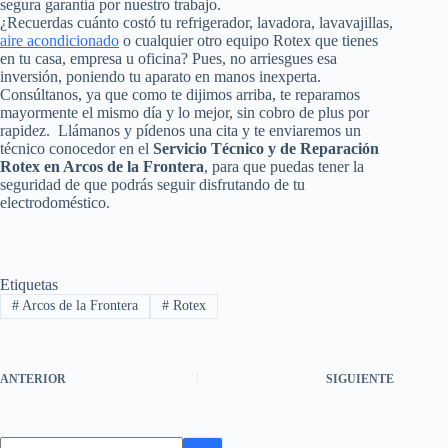
segura garantía por nuestro trabajo.
¿Recuerdas cuánto costó tu refrigerador, lavadora, lavavajillas,
aire acondicionado
o cualquier otro equipo Rotex que tienes
en tu casa, empresa u oficina? Pues, no arriesgues esa
inversión, poniendo tu aparato en manos inexperta.
Consúltanos, ya que como te dijimos arriba, te reparamos
mayormente el mismo día y lo mejor, sin cobro de plus por
rapidez. Llámanos y pídenos una cita y te enviaremos un
técnico conocedor en el
Servicio Técnico y de Reparación
Rotex en Arcos de la Frontera
, para que puedas tener la
seguridad de que podrás seguir disfrutando de tu
electrodoméstico.
Etiquetas
#
Arcos de la Frontera
#
Rotex
ANTERIOR
SIGUIENTE
Sin