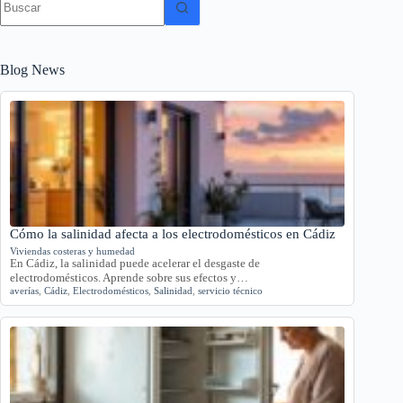
resultados
Blog News
Cómo la salinidad afecta a los electrodomésticos en Cádiz
Viviendas costeras y humedad
En Cádiz, la salinidad puede acelerar el desgaste de
electrodomésticos. Aprende sobre sus efectos y…
averías
,
Cádiz
,
Electrodomésticos
,
Salinidad
,
servicio técnico