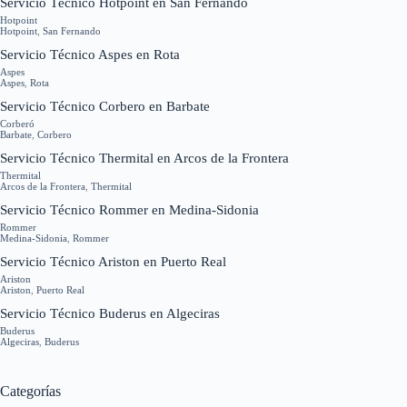
Servicio Técnico Hotpoint en San Fernando
Hotpoint
Hotpoint
,
San Fernando
Servicio Técnico Aspes en Rota
Aspes
Aspes
,
Rota
Servicio Técnico Corbero en Barbate
Corberó
Barbate
,
Corbero
Servicio Técnico Thermital en Arcos de la Frontera
Thermital
Arcos de la Frontera
,
Thermital
Servicio Técnico Rommer en Medina-Sidonia
Rommer
Medina-Sidonia
,
Rommer
Servicio Técnico Ariston en Puerto Real
Ariston
Ariston
,
Puerto Real
Servicio Técnico Buderus en Algeciras
Buderus
Algeciras
,
Buderus
Categorías