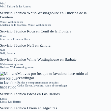
Wolf
Wolf
,
Zahara de los Atunes
Servicio Técnico White-Westinghouse en Chiclana de la
Frontera
White-Westinghouse
Chiclana de la Frontera
,
White-Westinghouse
Servicio Técnico Roca en Conil de la Frontera
Roca
Conil de la Frontera
,
Roca
Servicio Técnico Neff en Zahora
Neff
Neff
,
Zahora
Servicio Técnico White-Westinghouse en Barbate
White-Westinghouse
Barbate
,
White-Westinghouse
Motivos por los que tu lavadora hace ruido al
centrifugar
Ruidos y comportamientos extraños
Cádiz
,
Edesa
,
lavadora
,
ruido al centrifugar
Servicio Técnico Edesa en Los Barrios
Edesa
Edesa
,
Los Barrios
Servicio Técnico Otsein en Algeciras