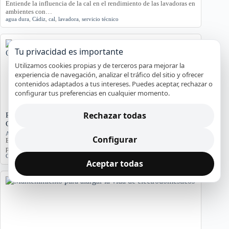
Entiende la influencia de la cal en el rendimiento de las lavadoras en
ambientes con…
agua dura
,
Cádiz
,
cal
,
lavadora
,
servicio técnico
Tu privacidad es importante
Utilizamos cookies propias y de terceros para mejorar la
experiencia de navegación, analizar el tráfico del sitio y ofrecer
contenidos adaptados a tus intereses. Puedes aceptar, rechazar o
configurar tus preferencias en cualquier momento.
Rechazar todas
Problemas de Electrodomésticos en Pisos Antiguos de
Cádiz
Averías y orientación en Cádiz
Configurar
Exploramos los problemas más comunes de electrodomésticos en
pisos antiguos de Cádiz, considerando la humedad…
Cádiz
,
Electrodomésticos
,
problemas comunes
,
soluciones
Aceptar todas