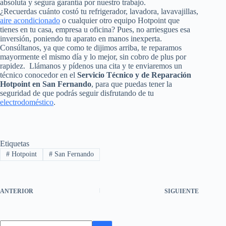
absoluta y segura garantía por nuestro trabajo.
¿Recuerdas cuánto costó tu refrigerador, lavadora, lavavajillas,
aire acondicionado
o cualquier otro equipo Hotpoint que
tienes en tu casa, empresa u oficina? Pues, no arriesgues esa
inversión, poniendo tu aparato en manos inexperta.
Consúltanos, ya que como te dijimos arriba, te reparamos
mayormente el mismo día y lo mejor, sin cobro de plus por
rapidez. Llámanos y pídenos una cita y te enviaremos un
técnico conocedor en el
Servicio Técnico y de Reparación
Hotpoint en San Fernando
, para que puedas tener la
seguridad de que podrás seguir disfrutando de tu
electrodoméstico
.
Etiquetas
#
Hotpoint
#
San Fernando
ANTERIOR
SIGUIENTE
Sin