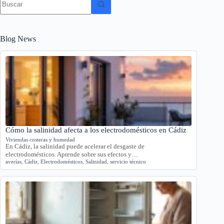
resultados
Blog News
Cómo la salinidad afecta a los electrodomésticos en Cádiz
Viviendas costeras y humedad
En Cádiz, la salinidad puede acelerar el desgaste de
electrodomésticos. Aprende sobre sus efectos y…
averías
,
Cádiz
,
Electrodomésticos
,
Salinidad
,
servicio técnico