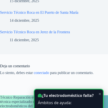
15 diciembre, 2025
Servicio Técnico Roca en El Puerto de Santa María
14 diciembre, 2025
Servicio Técnico Roca en Jerez de la Frontera
11 diciembre, 2025
Deja un comentario
Lo siento, debes estar
conectado
para publicar un comentario.
×
¿Tu electrodoméstico falla?
Técnico Reparación es un blog informativo y de orientación
técnica especializado en averías y problemas habituales de
Ámbitos de ayuda:
electrodomésticos del hogar, con atención a usuarios de Cádiz