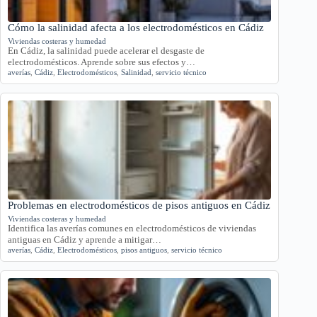
Cómo la salinidad afecta a los electrodomésticos en Cádiz
Viviendas costeras y humedad
En Cádiz, la salinidad puede acelerar el desgaste de
electrodomésticos. Aprende sobre sus efectos y…
averías
,
Cádiz
,
Electrodomésticos
,
Salinidad
,
servicio técnico
Problemas en electrodomésticos de pisos antiguos en Cádiz
Viviendas costeras y humedad
Identifica las averías comunes en electrodomésticos de viviendas
antiguas en Cádiz y aprende a mitigar…
averías
,
Cádiz
,
Electrodomésticos
,
pisos antiguos
,
servicio técnico