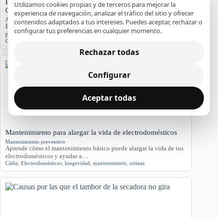
Problemas de Electrodomésticos en Pisos Antiguos de
Utilizamos cookies propias y de terceros para mejorar la
Cádiz
experiencia de navegación, analizar el tráfico del sitio y ofrecer
Averías y orientación en Cádiz
contenidos adaptados a tus intereses. Puedes aceptar, rechazar o
Exploramos los problemas más comunes de electrodomésticos en
configurar tus preferencias en cualquier momento.
pisos antiguos de Cádiz, considerando la humedad…
Cádiz
,
Electrodomésticos
,
problemas comunes
,
soluciones
Rechazar todas
Configurar
Aceptar todas
Mantenimiento para alargar la vida de electrodomésticos
Mantenimiento preventivo
Aprende cómo el mantenimiento básico puede alargar la vida de tus
electrodomésticos y ayudar a…
Cádiz
,
Electrodomésticos
,
longevidad
,
mantenimiento
,
rutinas