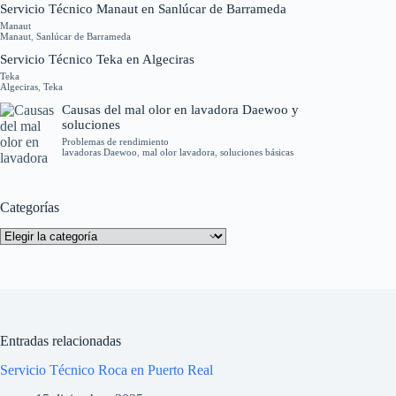
Servicio Técnico Manaut en Sanlúcar de Barrameda
Manaut
Manaut
,
Sanlúcar de Barrameda
Servicio Técnico Teka en Algeciras
Teka
Algeciras
,
Teka
Causas del mal olor en lavadora Daewoo y
soluciones
Problemas de rendimiento
lavadoras Daewoo
,
mal olor lavadora
,
soluciones básicas
Categorías
Categorías
Entradas relacionadas
Servicio Técnico Roca en Puerto Real