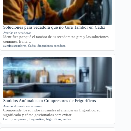
Soluciones para Secadora que no Gira Tambor en Cádiz
Averías en secadoras
Identifica por qué el tambor de tu secadora no gira y las soluciones
comunes. Evita…
averías secadoras
,
Cádiz
,
diagnóstico secadora
Sonidos Anómalos en Compresores de Frigoríficos
Averías domésticas comunes
Comprende los sonidos inusuales al arrancar un frigorífico, su
significado y cómo gestionarlos para evitar…
Cádiz
,
compresor
,
diagnóstico
,
frigoríficos
,
ruidos