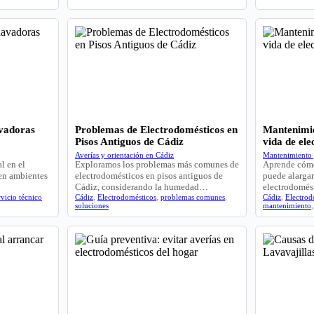
avadoras
Problemas de Electrodomésticos en
Mantenimie
Pisos Antiguos de Cádiz
vida de el
Averías y orientación en Cádiz
Mantenimiento 
l en el
Exploramos los problemas más comunes de
Aprende cómo
 en ambientes
electrodomésticos en pisos antiguos de
puede alargar
Cádiz, considerando la humedad…
electrodomés
rvicio técnico
Cádiz
,
Electrodomésticos
,
problemas comunes
,
Cádiz
,
Electrod
soluciones
mantenimiento