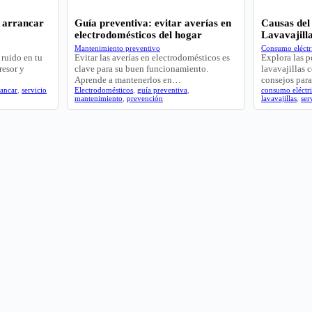
l arrancar
Guía preventiva: evitar averías en
Causas del
electrodomésticos del hogar
Lavavajill
Mantenimiento preventivo
Consumo eléctri
 ruido en tu
Evitar las averías en electrodomésticos es
Explora las p
resor y
clave para su buen funcionamiento.
lavavajillas 
Aprende a mantenerlos en…
consejos pa
rancar
,
servicio
Electrodomésticos
,
guía preventiva
,
consumo eléctr
mantenimiento
,
prevención
lavavajillas
,
ser