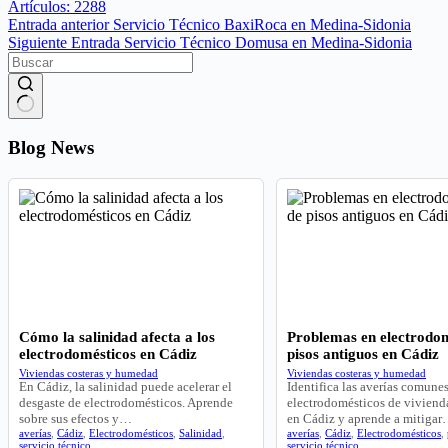
Artículos: 2288
Entrada
anterior
Servicio Técnico BaxiRoca en Medina-Sidonia
Siguiente
Entrada
Servicio Técnico Domusa en Medina-Sidonia
Sin
resultados
Blog News
Cómo la salinidad afecta a los
Problemas en electrodom
electrodomésticos en Cádiz
pisos antiguos en Cádiz
Viviendas costeras y humedad
Viviendas costeras y humedad
En Cádiz, la salinidad puede acelerar el
Identifica las averías comune
desgaste de electrodomésticos. Aprende
electrodomésticos de viviend
sobre sus efectos y…
en Cádiz y aprende a mitiga
averías
,
Cádiz
,
Electrodomésticos
,
Salinidad
,
averías
,
Cádiz
,
Electrodomésticos
,
servicio técnico
servicio técnico