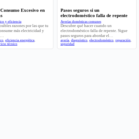
 Consumo Excesivo en
Pasos seguros si un
as
electrodoméstico falla de repente
co y eficiencia
Averías domésticas comunes
osibles razones por las que tu
Descubre qué hacer cuando un
consume más electricidad y
electrodoméstico falla de repente. Sigue
ra…
pasos seguros para abordar el…
ico
,
eficiencia energética
,
avería
,
diagnóstico
,
electrodoméstico
,
reparación
,
vicio técnico
seguridad