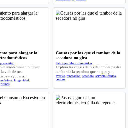
nto para alargar la
Causas por las que el tambor de la
ectrodomésticos
secadora no gira
preventivo
Fallos por electrodoméstico
 el mantenimiento básico
Explora las causas detrás del problema del
 la vida de tus
tambor de la secadora que no gira y…
ticos y ayudar a…
averías
,
reparación
,
secadora
,
servicio técnico
,
tambor
omésticos
,
longevidad
,
,
rutinas