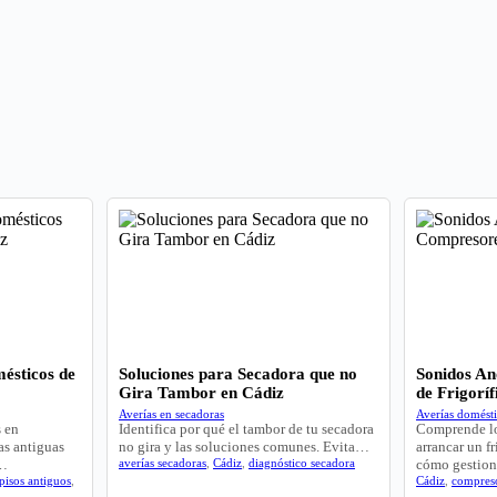
ésticos de
Soluciones para Secadora que no
Sonidos A
Gira Tambor en Cádiz
de Frigoríf
Averías en secadoras
Averías domést
s en
Identifica por qué el tambor de tu secadora
Comprende lo
as antiguas
no gira y las soluciones comunes. Evita…
arrancar un fr
r…
averías secadoras
,
Cádiz
,
diagnóstico secadora
cómo gestion
pisos antiguos
,
Cádiz
,
compres