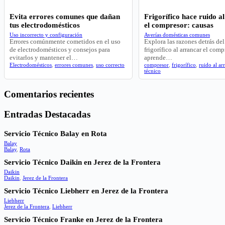
Evita errores comunes que dañan
Frigorífico hace ruido a
tus electrodomésticos
el compresor: causas
Uso incorrecto y configuración
Averías domésticas comunes
Errores comúnmente cometidos en el uso
Explora las razones detrás del
de electrodomésticos y consejos para
frigorífico al arrancar el comp
evitarlos y mantener el…
aprende…
Electrodomésticos
,
errores comunes
,
uso correcto
compresor
,
frigorífico
,
ruido al ar
técnico
Comentarios recientes
Entradas Destacadas
Servicio Técnico Balay en Rota
Balay
Balay
,
Rota
Servicio Técnico Daikin en Jerez de la Frontera
Daikin
Daikin
,
Jerez de la Frontera
Servicio Técnico Liebherr en Jerez de la Frontera
Liebherr
Jerez de la Frontera
,
Liebherr
Servicio Técnico Franke en Jerez de la Frontera