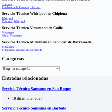
Thermor
Chiclana de la Frontera
,
Thermor
Servicio Técnico Whirlpool en Chipiona
Whirpool
Chipiona
,
Whirpool
Servicio Técnico Viessmann en Cádiz
Viessmann
Cádiz
,
Viessmann
Servicio Técnico Mitsubishi en Sanlúcar de Barrameda
Mitsubishi
Mitsubishi
,
Sanlúcar de Barrameda
Categorías
Categorías
Entradas relacionadas
Servicio Técnico Samsung en San Roque
19 diciembre, 2025
Servicio Técnico Samsung en Barbate