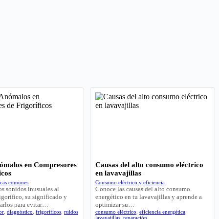
nómalos en Compresores
Causas del alto consumo eléctrico
icos
en lavavajillas
icas comunes
Consumo eléctrico y eficiencia
s sonidos inusuales al
Conoce las causas del alto consumo
igorífico, su significado y
energético en tu lavavajillas y aprende a
arlos para evitar…
optimizar su…
or
,
diagnóstico
,
frigoríficos
,
ruidos
consumo eléctrico
,
eficiencia energética
,
lavavajillas
,
reparación