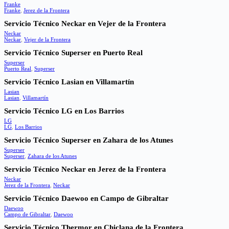
Franke
Franke
,
Jerez de la Frontera
Servicio Técnico Neckar en Vejer de la Frontera
Neckar
Neckar
,
Vejer de la Frontera
Servicio Técnico Superser en Puerto Real
Superser
Puerto Real
,
Superser
Servicio Técnico Lasian en Villamartín
Lasian
Lasian
,
Villamartín
Servicio Técnico LG en Los Barrios
LG
LG
,
Los Barrios
Servicio Técnico Superser en Zahara de los Atunes
Superser
Superser
,
Zahara de los Atunes
Servicio Técnico Neckar en Jerez de la Frontera
Neckar
Jerez de la Frontera
,
Neckar
Servicio Técnico Daewoo en Campo de Gibraltar
Daewoo
Campo de Gibraltar
,
Daewoo
Servicio Técnico Thermor en Chiclana de la Frontera