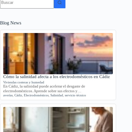
resultados
Blog News
Cómo la salinidad afecta a los electrodomésticos en Cádiz
Viviendas costeras y humedad
En Cádiz, la salinidad puede acelerar el desgaste de
electrodomésticos. Aprende sobre sus efectos y…
averías
,
Cádiz
,
Electrodomésticos
,
Salinidad
,
servicio técnico