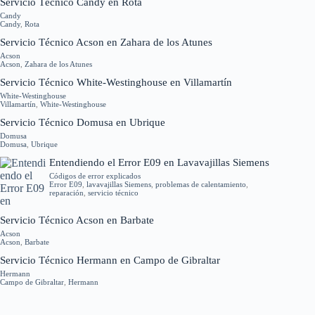
Servicio Técnico Candy en Rota
Candy
Candy
,
Rota
Servicio Técnico Acson en Zahara de los Atunes
Acson
Acson
,
Zahara de los Atunes
Servicio Técnico White-Westinghouse en Villamartín
White-Westinghouse
Villamartín
,
White-Westinghouse
Servicio Técnico Domusa en Ubrique
Domusa
Domusa
,
Ubrique
Entendiendo el Error E09 en Lavavajillas Siemens
Códigos de error explicados
Error E09
,
lavavajillas Siemens
,
problemas de calentamiento
,
reparación
,
servicio técnico
Servicio Técnico Acson en Barbate
Acson
Acson
,
Barbate
Servicio Técnico Hermann en Campo de Gibraltar
Hermann
Campo de Gibraltar
,
Hermann