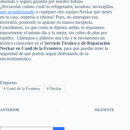
absoluta y segura garantía por nuestro trabajo.
¿Recuerdas cuánto costó tu refrigerador, lavadora, lavavajillas,
aire acondicionado
o cualquier otro equipo Neckar que tienes
en tu casa, empresa u oficina? Pues, no arriesgues esa
inversión, poniendo tu aparato en manos inexperta.
Consúltanos, ya que como te dijimos arriba, te reparamos
mayormente el mismo día y lo mejor, sin cobro de plus por
rapidez. Llámanos y pídenos una cita y te enviaremos un
técnico conocedor en el
Servicio Técnico y de Reparación
Neckar en Conil de la Frontera
, para que puedas tener la
seguridad de que podrás seguir disfrutando de tu
electrodoméstico.
Etiquetas
#
Conil de la Frontera
#
Neckar
ANTERIOR
SIGUIENTE
Sin