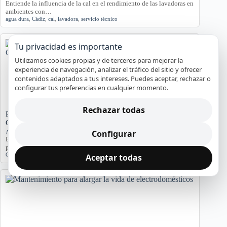
Entiende la influencia de la cal en el rendimiento de las lavadoras en
ambientes con…
agua dura
,
Cádiz
,
cal
,
lavadora
,
servicio técnico
Tu privacidad es importante
Utilizamos cookies propias y de terceros para mejorar la
experiencia de navegación, analizar el tráfico del sitio y ofrecer
contenidos adaptados a tus intereses. Puedes aceptar, rechazar o
configurar tus preferencias en cualquier momento.
Rechazar todas
Problemas de Electrodomésticos en Pisos Antiguos de
Cádiz
Configurar
Averías y orientación en Cádiz
Exploramos los problemas más comunes de electrodomésticos en
pisos antiguos de Cádiz, considerando la humedad…
Cádiz
,
Electrodomésticos
,
problemas comunes
,
soluciones
Aceptar todas