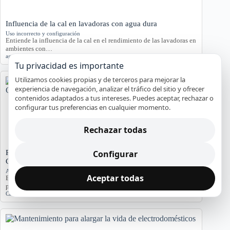
Influencia de la cal en lavadoras con agua dura
Uso incorrecto y configuración
Entiende la influencia de la cal en el rendimiento de las lavadoras en
ambientes con…
agua dura
,
Cádiz
,
cal
,
lavadora
,
servicio técnico
Tu privacidad es importante
Utilizamos cookies propias y de terceros para mejorar la
experiencia de navegación, analizar el tráfico del sitio y ofrecer
contenidos adaptados a tus intereses. Puedes aceptar, rechazar o
configurar tus preferencias en cualquier momento.
Rechazar todas
Configurar
Problemas de Electrodomésticos en Pisos Antiguos de
Cádiz
Averías y orientación en Cádiz
Aceptar todas
Exploramos los problemas más comunes de electrodomésticos en
pisos antiguos de Cádiz, considerando la humedad…
Cádiz
,
Electrodomésticos
,
problemas comunes
,
soluciones