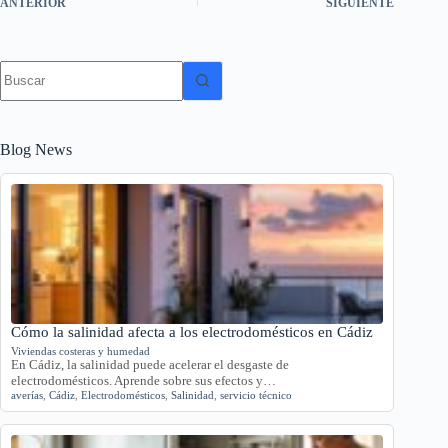
ANTERIOR
SIGUIENTE
Sin
resultados
Blog News
Cómo la salinidad afecta a los electrodomésticos en Cádiz
Viviendas costeras y humedad
En Cádiz, la salinidad puede acelerar el desgaste de
electrodomésticos. Aprende sobre sus efectos y…
averías
,
Cádiz
,
Electrodomésticos
,
Salinidad
,
servicio técnico