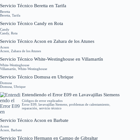
Servicio Técnico Beretta en Tarifa
Beretta
Beretta
,
Tarifa
Servicio Técnico Candy en Rota
Candy
Candy
,
Rota
Servicio Técnico Acson en Zahara de los Atunes
Acson
Acson
,
Zahara de los Atunes
Servicio Técnico White-Westinghouse en Villamartín
White-Westinghouse
Villamartín
,
White-Westinghouse
Servicio Técnico Domusa en Ubrique
Domusa
Domusa
,
Ubrique
Entendiendo el Error E09 en Lavavajillas Siemens
Códigos de error explicados
Error E09
,
lavavajillas Siemens
,
problemas de calentamiento
,
reparación
,
servicio técnico
Servicio Técnico Acson en Barbate
Acson
Acson
,
Barbate
Servicio Técnico Hermann en Campo de Gibraltar