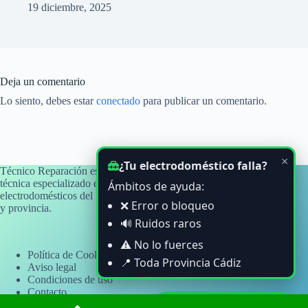
19 diciembre, 2025
Deja un comentario
Lo siento, debes estar
conectado
para publicar un comentario.
×
¿Tu electrodoméstico falla?
Técnico Reparación es un blog informativo y de orientación
técnica especializado en averías y problemas habituales de
Ámbitos de ayuda:
electrodomésticos del hogar, con atención a usuarios de Cádiz
❌ Error o bloqueo
y provincia.
🔊 Ruidos raros
⚠️ No lo fuerces
Política de Cookies
📍 Toda Provincia Cádiz
Aviso legal
Condiciones de uso
Contacto
Copyright © 2026 - Sitio web informativo independiente. No
Ayuda por WhatsApp