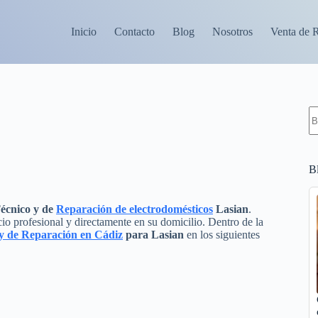
Inicio
Contacto
Blog
Nosotros
Venta de 
S
re
B
écnico y de
Reparación de electrodomésticos
Lasian
.
io profesional y directamente en su domicilio. Dentro de la
 y de Reparación en Cádiz
para Lasian
en los siguientes