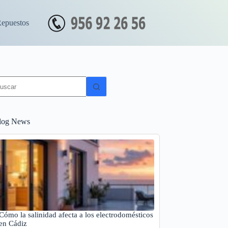
Repuestos
in
sultados
log News
Cómo la salinidad afecta a los electrodomésticos
en Cádiz