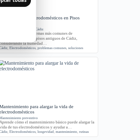
Problemas de Electrodomésticos en Pisos
Antiguos de Cádiz
Averías y orientación en Cádiz
Exploramos los problemas más comunes de
electrodomésticos en pisos antiguos de Cádiz,
considerando la humedad…
Cádiz
,
Electrodomésticos
,
problemas comunes
,
soluciones
Mantenimiento para alargar la vida de
electrodomésticos
Mantenimiento preventivo
Aprende cómo el mantenimiento básico puede alargar la
vida de tus electrodomésticos y ayudar a…
Cádiz
,
Electrodomésticos
,
longevidad
,
mantenimiento
,
rutinas