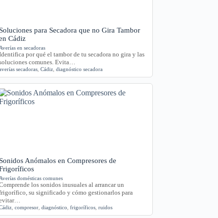
Soluciones para Secadora que no Gira Tambor
en Cádiz
Averías en secadoras
Identifica por qué el tambor de tu secadora no gira y las
soluciones comunes. Evita…
averías secadoras
,
Cádiz
,
diagnóstico secadora
Sonidos Anómalos en Compresores de
Frigoríficos
Averías domésticas comunes
Comprende los sonidos inusuales al arrancar un
frigorífico, su significado y cómo gestionarlos para
evitar…
Cádiz
,
compresor
,
diagnóstico
,
frigoríficos
,
ruidos