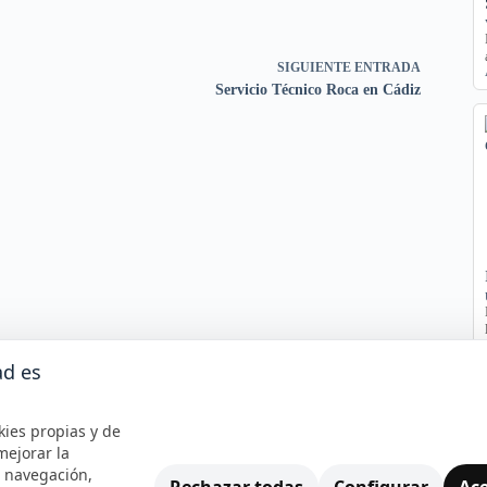
SIGUIENTE
ENTRADA
Servicio Técnico Roca en Cádiz
ad es
kies propias y de
mejorar la
e navegación,
Rechazar todas
Configurar
Ace