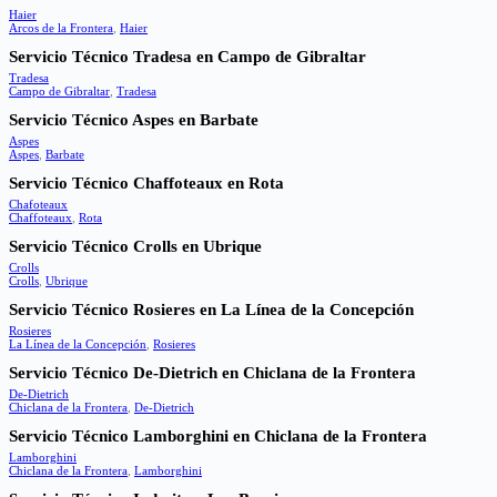
Haier
Arcos de la Frontera
,
Haier
Servicio Técnico Tradesa en Campo de Gibraltar
Tradesa
Campo de Gibraltar
,
Tradesa
Servicio Técnico Aspes en Barbate
Aspes
Aspes
,
Barbate
Servicio Técnico Chaffoteaux en Rota
Chafoteaux
Chaffoteaux
,
Rota
Servicio Técnico Crolls en Ubrique
Crolls
Crolls
,
Ubrique
Servicio Técnico Rosieres en La Línea de la Concepción
Rosieres
La Línea de la Concepción
,
Rosieres
Servicio Técnico De-Dietrich en Chiclana de la Frontera
De-Dietrich
Chiclana de la Frontera
,
De-Dietrich
Servicio Técnico Lamborghini en Chiclana de la Frontera
Lamborghini
Chiclana de la Frontera
,
Lamborghini