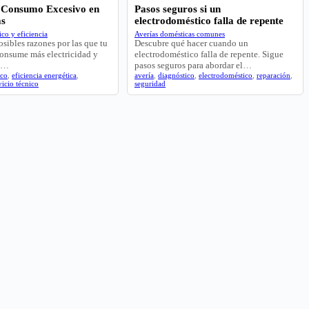
 Consumo Excesivo en
Pasos seguros si un
as
electrodoméstico falla de repente
co y eficiencia
Averías domésticas comunes
osibles razones por las que tu
Descubre qué hacer cuando un
consume más electricidad y
electrodoméstico falla de repente. Sigue
ra…
pasos seguros para abordar el…
ico
,
eficiencia energética
,
avería
,
diagnóstico
,
electrodoméstico
,
reparación
,
vicio técnico
seguridad