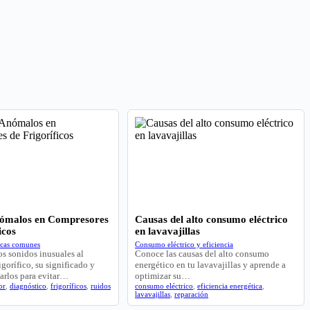
nómalos en Compresores
Causas del alto consumo eléctrico
icos
en lavavajillas
icas comunes
Consumo eléctrico y eficiencia
s sonidos inusuales al
Conoce las causas del alto consumo
igorífico, su significado y
energético en tu lavavajillas y aprende a
arlos para evitar…
optimizar su…
or
,
diagnóstico
,
frigoríficos
,
ruidos
consumo eléctrico
,
eficiencia energética
,
lavavajillas
,
reparación