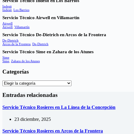
Servicio Técnico Indesit en Los Barrios
Indesit
Indesit
,
Los Barrios
Servicio Técnico Airwell en Villamartín
Airwell
Airwell
,
Villamartín
Servicio Técnico De-Dietrich en Arcos de la Frontera
De-Dietrich
Arcos de la Frontera
,
De-Dietrich
Servicio Técnico Sime en Zahara de los Atunes
Sime
Sime
,
Zahara de los Atunes
Categorías
Categorías
Entradas relacionadas
Servicio Técnico Rosieres en La Línea de la Concepción
23 diciembre, 2025
Servicio Técnico Rosieres en Arcos de la Frontera