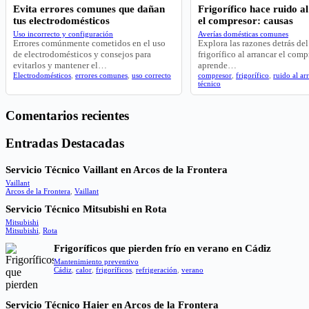
Evita errores comunes que dañan
Frigorífico hace ruido a
tus electrodomésticos
el compresor: causas
Uso incorrecto y configuración
Averías domésticas comunes
Errores comúnmente cometidos en el uso
Explora las razones detrás del
de electrodomésticos y consejos para
frigorífico al arrancar el comp
evitarlos y mantener el…
aprende…
Electrodomésticos
,
errores comunes
,
uso correcto
compresor
,
frigorífico
,
ruido al ar
técnico
Comentarios recientes
Entradas Destacadas
Servicio Técnico Vaillant en Arcos de la Frontera
Vaillant
Arcos de la Frontera
,
Vaillant
Servicio Técnico Mitsubishi en Rota
Mitsubishi
Mitsubishi
,
Rota
Frigoríficos que pierden frío en verano en Cádiz
Mantenimiento preventivo
Cádiz
,
calor
,
frigoríficos
,
refrigeración
,
verano
Servicio Técnico Haier en Arcos de la Frontera