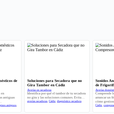
ésticos de
Soluciones para Secadora que no
Sonidos A
Gira Tambor en Cádiz
de Frigoríf
Averías en secadoras
Averías domést
s en
Identifica por qué el tambor de tu secadora
Comprende lo
as antiguas
no gira y las soluciones comunes. Evita…
arrancar un fr
r…
averías secadoras
,
Cádiz
,
diagnóstico secadora
cómo gestion
pisos antiguos
,
Cádiz
,
compres