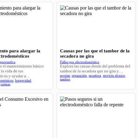
nto para alargar la
Causas por las que el tambor de la
ectrodomésticos
secadora no gira
preventivo
Fallos por electrodoméstico
 el mantenimiento básico
Explora las causas detrás del problema del
 la vida de tus
tambor de la secadora que no gira y…
ticos y ayudar a…
averías
,
reparación
,
secadora
,
servicio técnico
,
tambor
omésticos
,
longevidad
,
,
rutinas