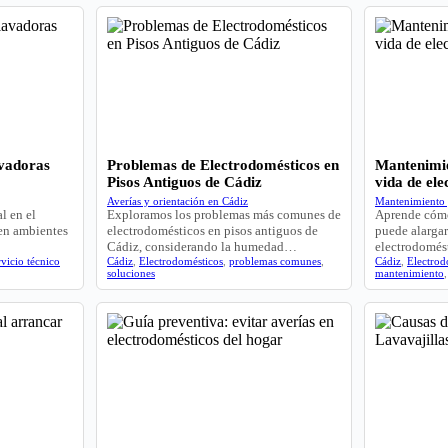
avadoras
Problemas de Electrodomésticos en
Mantenimie
Pisos Antiguos de Cádiz
vida de el
Averías y orientación en Cádiz
Mantenimiento 
l en el
Exploramos los problemas más comunes de
Aprende cómo
 en ambientes
electrodomésticos en pisos antiguos de
puede alargar
Cádiz, considerando la humedad…
electrodomés
rvicio técnico
Cádiz
,
Electrodomésticos
,
problemas comunes
,
Cádiz
,
Electrod
soluciones
mantenimiento