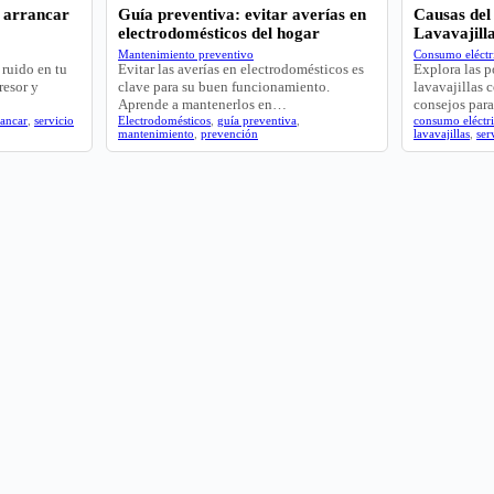
l arrancar
Guía preventiva: evitar averías en
Causas del
electrodomésticos del hogar
Lavavajill
Mantenimiento preventivo
Consumo eléctri
 ruido en tu
Evitar las averías en electrodomésticos es
Explora las p
resor y
clave para su buen funcionamiento.
lavavajillas 
Aprende a mantenerlos en…
consejos pa
rancar
,
servicio
Electrodomésticos
,
guía preventiva
,
consumo eléctr
mantenimiento
,
prevención
lavavajillas
,
ser