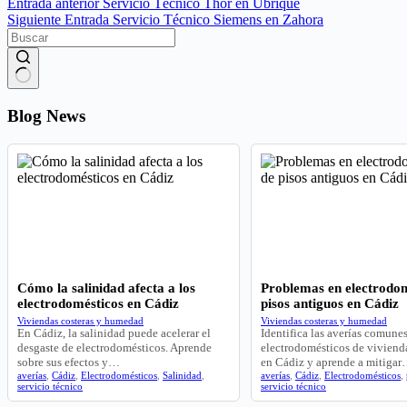
Entrada
anterior
Servicio Técnico Thor en Ubrique
Siguiente
Entrada
Servicio Técnico Siemens en Zahora
Sin
resultados
Blog News
Cómo la salinidad afecta a los
Problemas en electrodom
electrodomésticos en Cádiz
pisos antiguos en Cádiz
Viviendas costeras y humedad
Viviendas costeras y humedad
En Cádiz, la salinidad puede acelerar el
Identifica las averías comune
desgaste de electrodomésticos. Aprende
electrodomésticos de viviend
sobre sus efectos y…
en Cádiz y aprende a mitiga
averías
,
Cádiz
,
Electrodomésticos
,
Salinidad
,
averías
,
Cádiz
,
Electrodomésticos
,
servicio técnico
servicio técnico