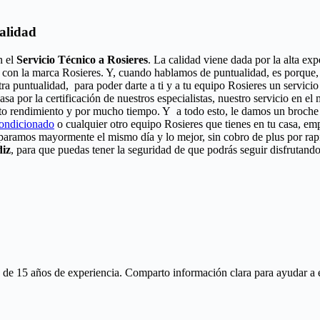
calidad
n el
Servicio Técnico a Rosieres
. La calidad viene dada por la alta exp
 con la marca Rosieres. Y, cuando hablamos de puntualidad, es porque, 
ra puntualidad, para poder darte a ti y a tu equipo Rosieres un servic
asa por la certificación de nuestros especialistas, nuestro servicio en e
to rendimiento y por mucho tiempo. Y a todo esto, le damos un broche d
condicionado
o cualquier otro equipo Rosieres que tienes en tu casa, emp
eparamos mayormente el mismo día y lo mejor, sin cobro de plus por ra
diz
, para que puedas tener la seguridad de que podrás seguir disfrutando
 15 años de experiencia. Comparto información clara para ayudar a ente