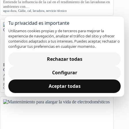
Entiende la influencia de la cal en el rendimiento de las lavadoras en
ambientes con…
agua dura
,
Cádiz
,
cal
,
lavadora
,
servicio técnico
Tu privacidad es importante
Utilizamos cookies propias y de terceros para mejorar la
experiencia de navegación, analizar el tráfico del sitio y ofrecer
contenidos adaptados a tus intereses. Puedes aceptar, rechazar o
configurar tus preferencias en cualquier momento.
Rechazar todas
Problemas de Electrodomésticos en Pisos Antiguos de
Cádiz
Configurar
Averías y orientación en Cádiz
Exploramos los problemas más comunes de electrodomésticos en
pisos antiguos de Cádiz, considerando la humedad…
Aceptar todas
Cádiz
,
Electrodomésticos
,
problemas comunes
,
soluciones