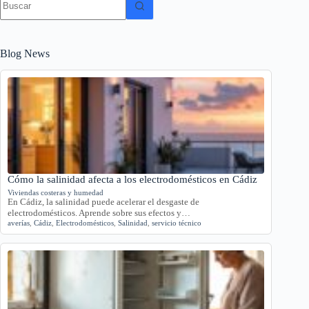
resultados
Blog News
Cómo la salinidad afecta a los electrodomésticos en Cádiz
Viviendas costeras y humedad
En Cádiz, la salinidad puede acelerar el desgaste de
electrodomésticos. Aprende sobre sus efectos y…
averías
,
Cádiz
,
Electrodomésticos
,
Salinidad
,
servicio técnico