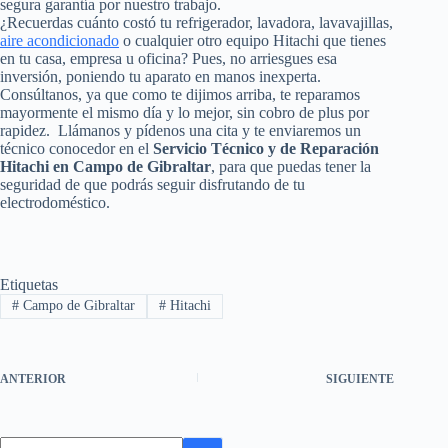
segura garantía por nuestro trabajo.
¿Recuerdas cuánto costó tu refrigerador, lavadora, lavavajillas,
aire acondicionado
o cualquier otro equipo Hitachi que tienes
en tu casa, empresa u oficina? Pues, no arriesgues esa
inversión, poniendo tu aparato en manos inexperta.
Consúltanos, ya que como te dijimos arriba, te reparamos
mayormente el mismo día y lo mejor, sin cobro de plus por
rapidez. Llámanos y pídenos una cita y te enviaremos un
técnico conocedor en el
Servicio Técnico y de Reparación
Hitachi en Campo de Gibraltar
, para que puedas tener la
seguridad de que podrás seguir disfrutando de tu
electrodoméstico.
Etiquetas
#
Campo de Gibraltar
#
Hitachi
ANTERIOR
SIGUIENTE
Sin