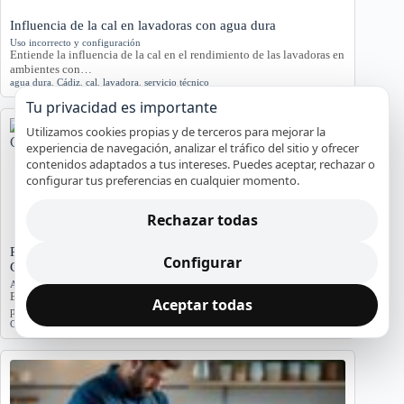
Influencia de la cal en lavadoras con agua dura
Uso incorrecto y configuración
Entiende la influencia de la cal en el rendimiento de las lavadoras en
ambientes con…
agua dura
,
Cádiz
,
cal
,
lavadora
,
servicio técnico
Tu privacidad es importante
Utilizamos cookies propias y de terceros para mejorar la
experiencia de navegación, analizar el tráfico del sitio y ofrecer
contenidos adaptados a tus intereses. Puedes aceptar, rechazar o
configurar tus preferencias en cualquier momento.
Rechazar todas
Problemas de Electrodomésticos en Pisos Antiguos de
Configurar
Cádiz
Averías y orientación en Cádiz
Exploramos los problemas más comunes de electrodomésticos en
Aceptar todas
pisos antiguos de Cádiz, considerando la humedad…
Cádiz
,
Electrodomésticos
,
problemas comunes
,
soluciones