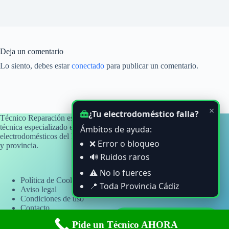
Deja un comentario
Lo siento, debes estar
conectado
para publicar un comentario.
×
¿Tu electrodoméstico falla?
Técnico Reparación es un blog informativo y de orientación
técnica especializado en averías y problemas habituales de
Ámbitos de ayuda:
electrodomésticos del hogar, con atención a usuarios de Cádiz
❌ Error o bloqueo
y provincia.
🔊 Ruidos raros
⚠️ No lo fuerces
Política de Cookies
📍 Toda Provincia Cádiz
Aviso legal
Condiciones de uso
Contacto
Copyright © 2026 - Sitio web informativo independiente. No
Ayuda por WhatsApp
Pide un Técnico AHORA
somos servicio técnico oficial ni estamos vinculados a