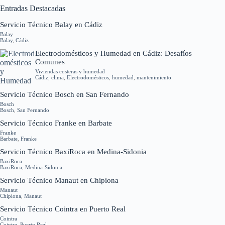
Entradas Destacadas
Servicio Técnico Balay en Cádiz
Balay
Balay
,
Cádiz
Electrodomésticos y Humedad en Cádiz: Desafíos
Comunes
Viviendas costeras y humedad
Cádiz
,
clima
,
Electrodomésticos
,
humedad
,
mantenimiento
Servicio Técnico Bosch en San Fernando
Bosch
Bosch
,
San Fernando
Servicio Técnico Franke en Barbate
Franke
Barbate
,
Franke
Servicio Técnico BaxiRoca en Medina-Sidonia
BaxiRoca
BaxiRoca
,
Medina-Sidonia
Servicio Técnico Manaut en Chipiona
Manaut
Chipiona
,
Manaut
Servicio Técnico Cointra en Puerto Real
Cointra
Cointra
,
Puerto Real