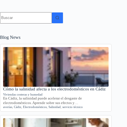
Sin
resultados
Blog News
Cómo la salinidad afecta a los electrodomésticos en Cádiz
Viviendas costeras y humedad
En Cádiz, la salinidad puede acelerar el desgaste de
electrodomésticos. Aprende sobre sus efectos y…
averías
,
Cádiz
,
Electrodomésticos
,
Salinidad
,
servicio técnico