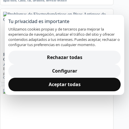
agua dura
,
Cádiz
,
cal
,
lavadora
,
servicio técnico
Tu privacidad es importante
Utilizamos cookies propias y de terceros para mejorar la
experiencia de navegación, analizar el tráfico del sitio y ofrecer
contenidos adaptados a tus intereses. Puedes aceptar, rechazar o
configurar tus preferencias en cualquier momento.
Problemas de Electrodomésticos en Pisos Antiguos de
Rechazar todas
Cádiz
Averías y orientación en Cádiz
Exploramos los problemas más comunes de electrodomésticos en
Configurar
pisos antiguos de Cádiz, considerando la humedad…
Cádiz
,
Electrodomésticos
,
problemas comunes
,
soluciones
Aceptar todas