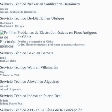
Servicio Técnico Neckar en Sanlúcar de Barrameda
Neckar
Neckar
,
Sanlúcar de Barrameda
Servicio Técnico De-Dietrich en Ubrique
De-Dietrich
De-Dietrich
,
Ubrique
Problemas de Electrodomésticos en Pisos Antiguos
de Cádiz
Averías y orientación en Cádiz
Cádiz
,
Electrodomésticos
,
problemas comunes
,
soluciones
Servicio Técnico Beko en Barbate
Beko
Barbate
,
Beko
Servicio Técnico Wolf en Villamartín
Wolf
Villamartín
,
Wolf
Servicio Técnico Airwell en Algeciras
Airwell
Airwell
,
Algeciras
Servicio Técnico Indesit en Puerto Real
Indesit
Indesit
,
Puerto Real
Servicio Técnico AEG en La Línea de la Concepción