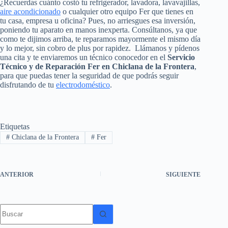
¿Recuerdas cuánto costó tu refrigerador, lavadora, lavavajillas,
aire acondicionado
o cualquier otro equipo Fer que tienes en
tu casa, empresa u oficina? Pues, no arriesgues esa inversión,
poniendo tu aparato en manos inexperta. Consúltanos, ya que
como te dijimos arriba, te reparamos mayormente el mismo día
y lo mejor, sin cobro de plus por rapidez. Llámanos y pídenos
una cita y te enviaremos un técnico conocedor en el
Servicio
Técnico y de Reparación Fer en Chiclana de la Frontera
,
para que puedas tener la seguridad de que podrás seguir
disfrutando de tu
electrodoméstico
.
Etiquetas
#
Chiclana de la Frontera
#
Fer
ANTERIOR
SIGUIENTE
Sin
resultados