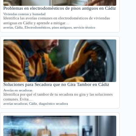
Problemas en electrodomésticos de pisos antiguos en Cádiz
Viviendas costeras y humedad
Identifica las averías comunes en electrodomésticos de viviendas
antiguas en Cádiz y aprende a mitigar…
averías
,
Cádiz
,
Electrodomésticos
,
pisos antiguos
,
servicio técnico
Soluciones para Secadora que no Gira Tambor en Cádiz
Averías en secadoras
Identifica por qué el tambor de tu secadora no gira y las soluciones
comunes. Evita…
averías secadoras
,
Cádiz
,
diagnóstico secadora