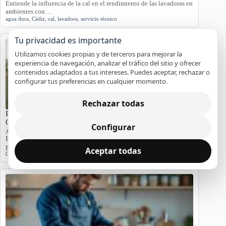
Entiende la influencia de la cal en el rendimiento de las lavadoras en
ambientes con…
agua dura
,
Cádiz
,
cal
,
lavadora
,
servicio técnico
Tu privacidad es importante
Utilizamos cookies propias y de terceros para mejorar la
experiencia de navegación, analizar el tráfico del sitio y ofrecer
contenidos adaptados a tus intereses. Puedes aceptar, rechazar o
configurar tus preferencias en cualquier momento.
Rechazar todas
Problemas de Electrodomésticos en Pisos Antiguos de
Cádiz
Configurar
Averías y orientación en Cádiz
Exploramos los problemas más comunes de electrodomésticos en
pisos antiguos de Cádiz, considerando la humedad…
Aceptar todas
Cádiz
,
Electrodomésticos
,
problemas comunes
,
soluciones