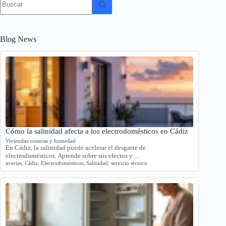
resultados
Blog News
Cómo la salinidad afecta a los electrodomésticos en Cádiz
Viviendas costeras y humedad
En Cádiz, la salinidad puede acelerar el desgaste de
electrodomésticos. Aprende sobre sus efectos y…
averías
,
Cádiz
,
Electrodomésticos
,
Salinidad
,
servicio técnico