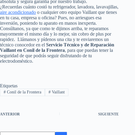
absoluta y segura garantía por nuestro trabajo.
¿Recuerdas cuánto costó tu refrigerador, lavadora, lavavajillas,
aire acondicionado
o cualquier otro equipo Vaillant que tienes
en tu casa, empresa u oficina? Pues, no arriesgues esa
inversión, poniendo tu aparato en manos inexperta.
Consúltanos, ya que como te dijimos arriba, te reparamos
mayormente el mismo día y lo mejor, sin cobro de plus por
rapidez. Llámanos y pídenos una cita y te enviaremos un
técnico conocedor en el
Servicio Técnico y de Reparación
Vaillant en Conil de la Frontera
, para que puedas tener la
seguridad de que podrás seguir disfrutando de tu
electrodoméstico.
Etiquetas
#
Conil de la Frontera
#
Vaillant
ANTERIOR
SIGUIENTE
Sin