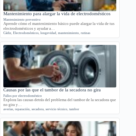
Mantenimiento para alargar la vida de electrodomésticos
Mantenimiento preventivo
Aprende cómo el mantenimiento básico puede alargar la vida de tus
electrodomésticos y ayudar a…
Cádiz
,
Electrodomésticos
,
longevidad
,
mantenimiento
,
rutinas
Causas por las que el tambor de la secadora no gira
Fallos por electrodoméstico
Explora las causas detrás del problema del tambor de la secadora que
no gira y…
averías
,
reparación
,
secadora
,
servicio técnico
,
tambor