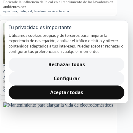
Entiende la influencia de la cal en el rendimiento de las lavadoras en
ambientes con…
agua dura
,
Cádiz
,
cal
,
lavadora
,
servicio técnico
Tu privacidad es importante
Utilizamos cookies propias y de terceros para mejorar la
experiencia de navegación, analizar el tráfico del sitio y ofrecer
contenidos adaptados a tus intereses. Puedes aceptar, rechazar o
configurar tus preferencias en cualquier momento.
Rechazar todas
Problemas de Electrodomésticos en Pisos Antiguos de
Cádiz
Configurar
Averías y orientación en Cádiz
Exploramos los problemas más comunes de electrodomésticos en
pisos antiguos de Cádiz, considerando la humedad…
Cádiz
,
Electrodomésticos
,
problemas comunes
,
soluciones
Aceptar todas