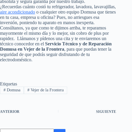
absoluta y segura garantía por nuestro trabajo.
¿Recuerdas cuánto costó tu refrigerador, lavadora, lavavajillas,
aire acondicionado
o cualquier otro equipo Domusa que tienes
en tu casa, empresa u oficina? Pues, no arriesgues esa
inversión, poniendo tu aparato en manos inexperta.
Consúltanos, ya que como te dijimos arriba, te reparamos
mayormente el mismo día y lo mejor, sin cobro de plus por
rapidez. Llámanos y pídenos una cita y te enviaremos un
técnico conocedor en el
Servicio Técnico y de Reparación
Domusa en Vejer de la Frontera
, para que puedas tener la
seguridad de que podrás seguir disfrutando de tu
electrodoméstico.
Etiquetas
#
Domusa
#
Vejer de la Frontera
ANTERIOR
SIGUIENTE
Sin