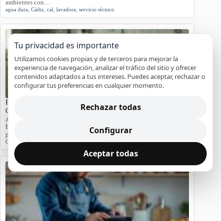
ambientes con…
agua dura
,
Cádiz
,
cal
,
lavadora
,
servicio técnico
Tu privacidad es importante
Utilizamos cookies propias y de terceros para mejorar la
experiencia de navegación, analizar el tráfico del sitio y ofrecer
contenidos adaptados a tus intereses. Puedes aceptar, rechazar o
configurar tus preferencias en cualquier momento.
Problemas de Electrodomésticos en Pisos Antiguos de
Rechazar todas
Cádiz
Averías y orientación en Cádiz
Exploramos los problemas más comunes de electrodomésticos en
Configurar
pisos antiguos de Cádiz, considerando la humedad…
Cádiz
,
Electrodomésticos
,
problemas comunes
,
soluciones
Aceptar todas