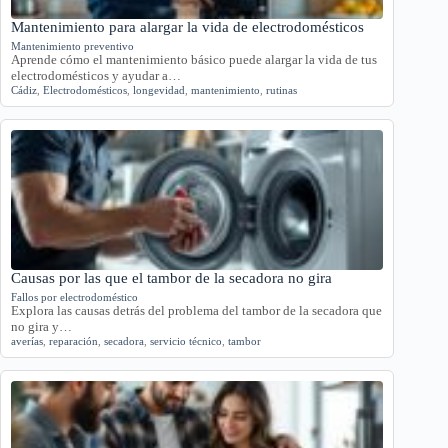
Mantenimiento para alargar la vida de electrodomésticos
Mantenimiento preventivo
Aprende cómo el mantenimiento básico puede alargar la vida de tus
electrodomésticos y ayudar a…
Cádiz
,
Electrodomésticos
,
longevidad
,
mantenimiento
,
rutinas
Causas por las que el tambor de la secadora no gira
Fallos por electrodoméstico
Explora las causas detrás del problema del tambor de la secadora que
no gira y…
averías
,
reparación
,
secadora
,
servicio técnico
,
tambor