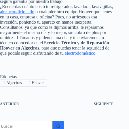
segura garantía por nuestro trabajo.
¿Recuerdas cuánto costó tu refrigerador, lavadora, lavavajillas,
aire acondicionado
o cualquier otro equipo Hoover que tienes
en tu casa, empresa u oficina? Pues, no arriesgues esa
inversión, poniendo tu aparato en manos inexperta.
Consúltanos, ya que como te dijimos arriba, te reparamos
mayormente el mismo día y lo mejor, sin cobro de plus por
rapidez. Llámanos y pídenos una cita y te enviaremos un
técnico conocedor en el
Servicio Técnico y de Reparación
Hoover en Algeciras
, para que puedas tener la seguridad de
que podrás seguir disfrutando de tu
electrodoméstico
.
Etiquetas
#
Algeciras
#
Hoover
ANTERIOR
SIGUIENTE
Sin
resultados