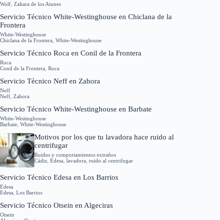
Wolf
,
Zahara de los Atunes
Servicio Técnico White-Westinghouse en Chiclana de la
Frontera
White-Westinghouse
Chiclana de la Frontera
,
White-Westinghouse
Servicio Técnico Roca en Conil de la Frontera
Roca
Conil de la Frontera
,
Roca
Servicio Técnico Neff en Zahora
Neff
Neff
,
Zahora
Servicio Técnico White-Westinghouse en Barbate
White-Westinghouse
Barbate
,
White-Westinghouse
Motivos por los que tu lavadora hace ruido al
centrifugar
Ruidos y comportamientos extraños
Cádiz
,
Edesa
,
lavadora
,
ruido al centrifugar
Servicio Técnico Edesa en Los Barrios
Edesa
Edesa
,
Los Barrios
Servicio Técnico Otsein en Algeciras
Otsein