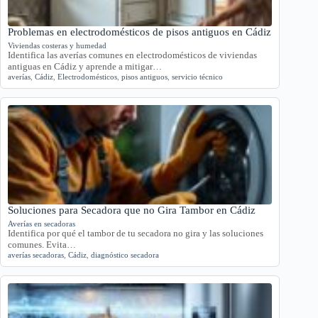
Problemas en electrodomésticos de pisos antiguos en Cádiz
Viviendas costeras y humedad
Identifica las averías comunes en electrodomésticos de viviendas
antiguas en Cádiz y aprende a mitigar…
averías
,
Cádiz
,
Electrodomésticos
,
pisos antiguos
,
servicio técnico
Soluciones para Secadora que no Gira Tambor en Cádiz
Averías en secadoras
Identifica por qué el tambor de tu secadora no gira y las soluciones
comunes. Evita…
averías secadoras
,
Cádiz
,
diagnóstico secadora