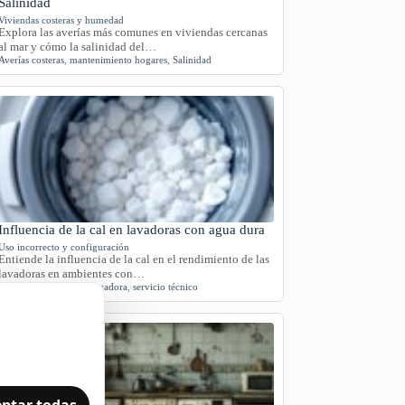
Salinidad
Viviendas costeras y humedad
Explora las averías más comunes en viviendas cercanas
al mar y cómo la salinidad del…
Averías costeras
,
mantenimiento hogares
,
Salinidad
Influencia de la cal en lavadoras con agua dura
Uso incorrecto y configuración
Entiende la influencia de la cal en el rendimiento de las
lavadoras en ambientes con…
agua dura
,
Cádiz
,
cal
,
lavadora
,
servicio técnico
ptar todas