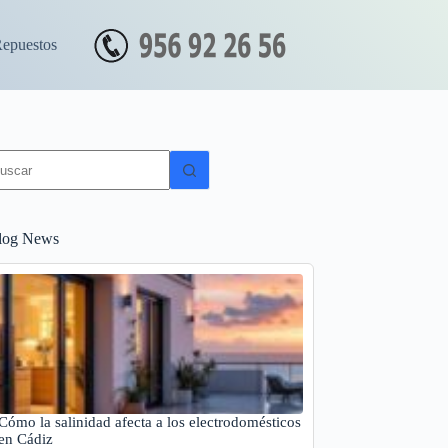
Repuestos
in
sultados
log News
Cómo la salinidad afecta a los electrodomésticos
en Cádiz