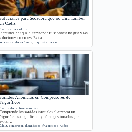
Soluciones para Secadora que no Gira Tambor
en Cádiz
Averías en secadoras
Identifica por qué el tambor de tu secadora no gira y las
soluciones comunes. Evita…
averías secadoras
,
Cádiz
,
diagnóstico secadora
Sonidos Anómalos en Compresores de
Frigoríficos
Averías domésticas comunes
Comprende los sonidos inusuales al arrancar un
frigorífico, su significado y cómo gestionarlos para
evitar…
Cádiz
,
compresor
,
diagnóstico
,
frigoríficos
,
ruidos