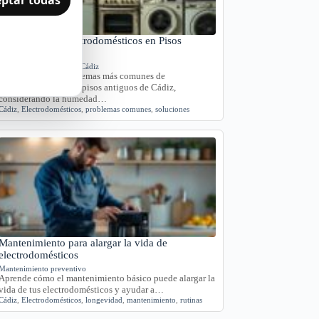
Problemas de Electrodomésticos en Pisos
Antiguos de Cádiz
Averías y orientación en Cádiz
Exploramos los problemas más comunes de
electrodomésticos en pisos antiguos de Cádiz,
considerando la humedad…
Cádiz
,
Electrodomésticos
,
problemas comunes
,
soluciones
Mantenimiento para alargar la vida de
electrodomésticos
Mantenimiento preventivo
Aprende cómo el mantenimiento básico puede alargar la
vida de tus electrodomésticos y ayudar a…
Cádiz
,
Electrodomésticos
,
longevidad
,
mantenimiento
,
rutinas