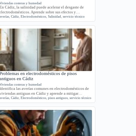
Viviendas costeras y humedad
En Cádiz, la salinidad puede acelerar el desgaste de
electrodomésticos. Aprende sobre sus efectos y…
averías
,
Cádiz
,
Electrodomésticos
,
Salinidad
,
servicio técnico
Problemas en electrodomésticos de pisos
antiguos en Cádiz
Viviendas costeras y humedad
Identifica las averías comunes en electrodomésticos de
viviendas antiguas en Cádiz y aprende a mitigar…
averías
,
Cádiz
,
Electrodomésticos
,
pisos antiguos
,
servicio técnico