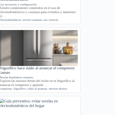
Uso incorrecto y configuración
Errores comúnmente cometidos en el uso de
electrodomésticos y consejos para evitarlos y mantener
el…
Electrodomésticos
,
errores comunes
,
uso correcto
Frigorífico hace ruido al arrancar el compresor:
causas
Averías domésticas comunes
Explora las razones detrás del ruido en tu frigorífico al
arrancar el compresor y aprende…
compresor
,
frigorífico
,
ruido al arrancar
,
servicio técnico