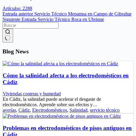
Artículos: 2288
Entrada
anterior
Servicio Técnico Mepamsa en Campo de Gibraltar
Siguiente
Entrada
Servicio Técnico Roca en Ubrique
Sin
resultados
Blog News
Cómo la salinidad afecta a los electrodomésticos en
Cádiz
Viviendas costeras y humedad
En Cádiz, la salinidad puede acelerar el desgaste de
electrodomésticos. Aprende sobre sus efectos y…
averías
,
Cádiz
,
Electrodomésticos
,
Salinidad
,
servicio técnico
Problemas en electrodomésticos de pisos antiguos en
Cádiz