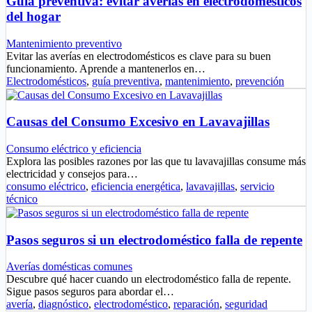
Guía preventiva: evitar averías en electrodomésticos
del hogar
Mantenimiento preventivo
Evitar las averías en electrodomésticos es clave para su buen
funcionamiento. Aprende a mantenerlos en…
Electrodomésticos
,
guía preventiva
,
mantenimiento
,
prevención
Causas del Consumo Excesivo en Lavavajillas
Consumo eléctrico y eficiencia
Explora las posibles razones por las que tu lavavajillas consume más
electricidad y consejos para…
consumo eléctrico
,
eficiencia energética
,
lavavajillas
,
servicio
técnico
Pasos seguros si un electrodoméstico falla de repente
Averías domésticas comunes
Descubre qué hacer cuando un electrodoméstico falla de repente.
Sigue pasos seguros para abordar el…
avería
,
diagnóstico
,
electrodoméstico
,
reparación
,
seguridad