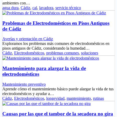
ambientes con…
agua dura
,
Cádiz
,
cal
,
lavadora
,
servicio técnico
Problemas de Electrodomésticos en Pisos Antiguos
de Cádiz
Averías y orientación en Cádiz
Exploramos los problemas más comunes de electrodomésticos en
pisos antiguos de Cádiz, considerando la humedad…
Cádiz
,
Electrodomésticos
,
problemas comunes
,
soluciones
Mantenimiento para alargar la vida de
electrodomésticos
Mantenimiento preventivo
Aprende cómo el mantenimiento básico puede alargar la vida de tus
electrodomésticos y ayudar a…
Cádiz
,
Electrodomésticos
,
longevidad
,
mantenimiento
,
rutinas
Causas por las que el tambor de la secadora no gira