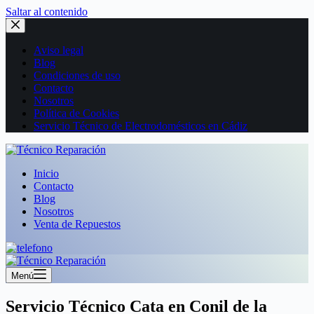
Saltar al contenido
Aviso legal
Blog
Condiciones de uso
Contacto
Nosotros
Política de Cookies
Servicio Técnico de Electrodomésticos en Cádiz
Inicio
Contacto
Blog
Nosotros
Venta de Repuestos
Menú
Servicio Técnico Cata en Conil de la