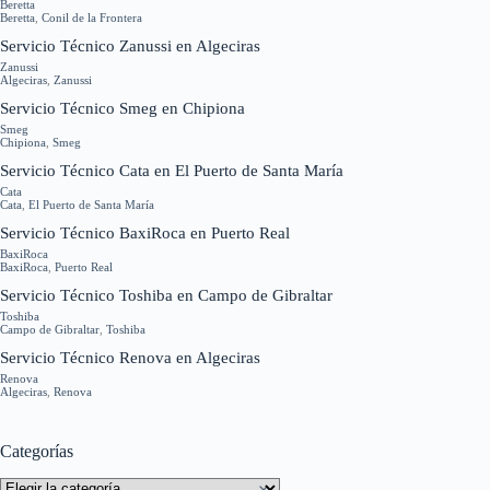
Beretta
Beretta
,
Conil de la Frontera
Servicio Técnico Zanussi en Algeciras
Zanussi
Algeciras
,
Zanussi
Servicio Técnico Smeg en Chipiona
Smeg
Chipiona
,
Smeg
Servicio Técnico Cata en El Puerto de Santa María
Cata
Cata
,
El Puerto de Santa María
Servicio Técnico BaxiRoca en Puerto Real
BaxiRoca
BaxiRoca
,
Puerto Real
Servicio Técnico Toshiba en Campo de Gibraltar
Toshiba
Campo de Gibraltar
,
Toshiba
Servicio Técnico Renova en Algeciras
Renova
Algeciras
,
Renova
Categorías
Categorías