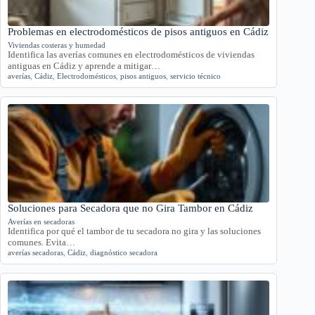
Problemas en electrodomésticos de pisos antiguos en Cádiz
Viviendas costeras y humedad
Identifica las averías comunes en electrodomésticos de viviendas
antiguas en Cádiz y aprende a mitigar…
averías
,
Cádiz
,
Electrodomésticos
,
pisos antiguos
,
servicio técnico
Soluciones para Secadora que no Gira Tambor en Cádiz
Averías en secadoras
Identifica por qué el tambor de tu secadora no gira y las soluciones
comunes. Evita…
averías secadoras
,
Cádiz
,
diagnóstico secadora