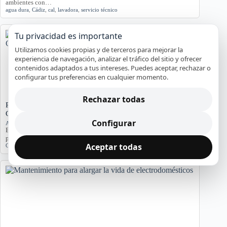
ambientes con…
agua dura
,
Cádiz
,
cal
,
lavadora
,
servicio técnico
Tu privacidad es importante
Utilizamos cookies propias y de terceros para mejorar la
experiencia de navegación, analizar el tráfico del sitio y ofrecer
contenidos adaptados a tus intereses. Puedes aceptar, rechazar o
configurar tus preferencias en cualquier momento.
Rechazar todas
Problemas de Electrodomésticos en Pisos Antiguos de
Cádiz
Configurar
Averías y orientación en Cádiz
Exploramos los problemas más comunes de electrodomésticos en
pisos antiguos de Cádiz, considerando la humedad…
Aceptar todas
Cádiz
,
Electrodomésticos
,
problemas comunes
,
soluciones