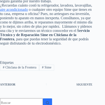
segura garantía por nuestro trabajo.
¿Recuerdas cuánto costó tu refrigerador, lavadora, lavavajillas,
aire acondicionado
o cualquier otro equipo Sime que tienes en
tu casa, empresa u oficina? Pues, no arriesgues esa inversión,
poniendo tu aparato en manos inexperta. Consúltanos, ya que
como te dijimos arriba, te reparamos mayormente el mismo día
y lo mejor, sin cobro de plus por rapidez. Llámanos y pídenos
una cita y te enviaremos un técnico conocedor en el
Servicio
Técnico y de Reparación Sime en Chiclana de la
Frontera
, para que puedas tener la seguridad de que podrás
seguir disfrutando de tu electrodoméstico.
Etiquetas
#
Chiclana de la Frontera
#
Sime
ANTERIOR
SIGUIENTE
Sin
resultados