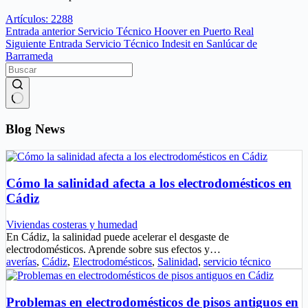
Artículos: 2288
Entrada
anterior
Servicio Técnico Hoover en Puerto Real
Siguiente
Entrada
Servicio Técnico Indesit en Sanlúcar de
Barrameda
Sin
resultados
Blog News
Cómo la salinidad afecta a los electrodomésticos en
Cádiz
Viviendas costeras y humedad
En Cádiz, la salinidad puede acelerar el desgaste de
electrodomésticos. Aprende sobre sus efectos y…
averías
,
Cádiz
,
Electrodomésticos
,
Salinidad
,
servicio técnico
Problemas en electrodomésticos de pisos antiguos en