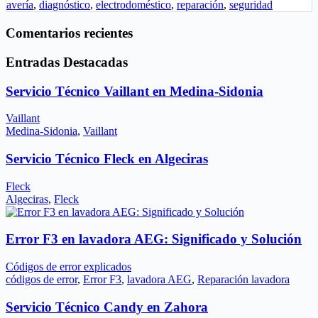
avería
,
diagnóstico
,
electrodoméstico
,
reparación
,
seguridad
Comentarios recientes
Entradas Destacadas
Servicio Técnico Vaillant en Medina-Sidonia
Vaillant
Medina-Sidonia
,
Vaillant
Servicio Técnico Fleck en Algeciras
Fleck
Algeciras
,
Fleck
Error F3 en lavadora AEG: Significado y Solución
Códigos de error explicados
códigos de error
,
Error F3
,
lavadora AEG
,
Reparación lavadora
Servicio Técnico Candy en Zahora