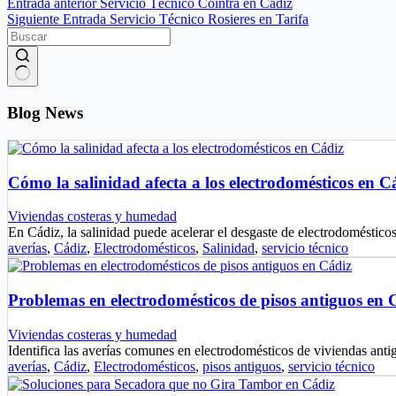
Entrada
anterior
Servicio Técnico Cointra en Cádiz
Siguiente
Entrada
Servicio Técnico Rosieres en Tarifa
Sin
resultados
Blog News
Cómo la salinidad afecta a los electrodomésticos en C
Viviendas costeras y humedad
En Cádiz, la salinidad puede acelerar el desgaste de electrodoméstic
averías
,
Cádiz
,
Electrodomésticos
,
Salinidad
,
servicio técnico
Problemas en electrodomésticos de pisos antiguos en 
Viviendas costeras y humedad
Identifica las averías comunes en electrodomésticos de viviendas ant
averías
,
Cádiz
,
Electrodomésticos
,
pisos antiguos
,
servicio técnico