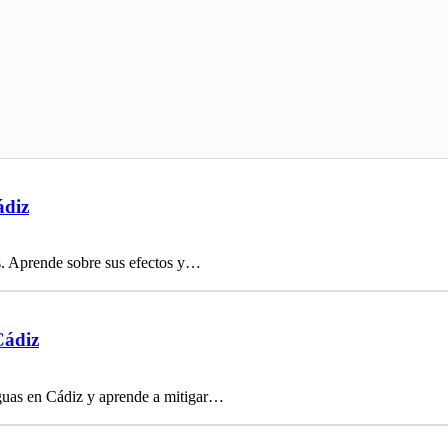
ádiz
os. Aprende sobre sus efectos y…
Cádiz
iguas en Cádiz y aprende a mitigar…