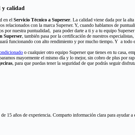
 y calidad
d en el
Servicio Técnico a Superser
. La calidad viene dada por la alt
cos relacionados con la marca Superser. Y, cuando hablamos de puntuali
s por nuestra puntualidad, para poder darte a ti y a tu equipo Superser
ón Superser
, también pasa por la certificación de nuestros especialistas
nuará funcionando con alto rendimiento y por mucho tiempo. Y a todo e
condicionado
o cualquier otro equipo Superser que tienes en tu casa, emp
eparamos mayormente el mismo día y lo mejor, sin cobro de plus por ra
eciras
, para que puedas tener la seguridad de que podrás seguir disfru
 15 años de experiencia. Comparto información clara para ayudar a ente