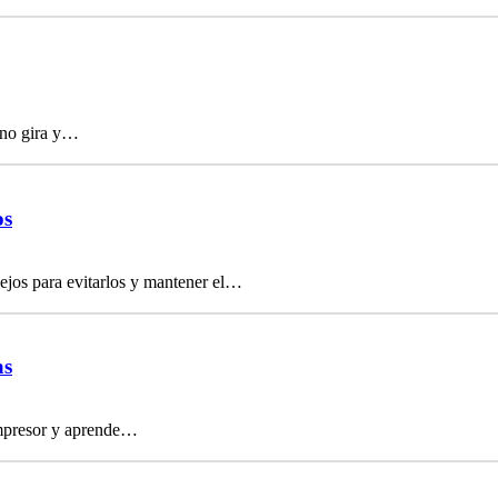
 no gira y…
os
ejos para evitarlos y mantener el…
as
compresor y aprende…