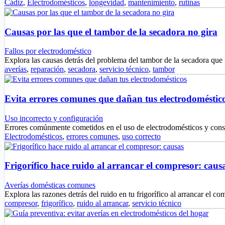
Cádiz
,
Electrodomésticos
,
longevidad
,
mantenimiento
,
rutinas
Causas por las que el tambor de la secadora no gira
Fallos por electrodoméstico
Explora las causas detrás del problema del tambor de la secadora que
averías
,
reparación
,
secadora
,
servicio técnico
,
tambor
Evita errores comunes que dañan tus electrodoméstic
Uso incorrecto y configuración
Errores comúnmente cometidos en el uso de electrodomésticos y cons
Electrodomésticos
,
errores comunes
,
uso correcto
Frigorífico hace ruido al arrancar el compresor: caus
Averías domésticas comunes
Explora las razones detrás del ruido en tu frigorífico al arrancar el 
compresor
,
frigorífico
,
ruido al arrancar
,
servicio técnico