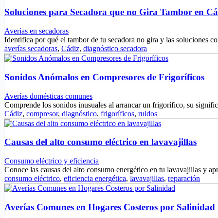
Soluciones para Secadora que no Gira Tambor en Cá
Averías en secadoras
Identifica por qué el tambor de tu secadora no gira y las soluciones
averías secadoras
,
Cádiz
,
diagnóstico secadora
Sonidos Anómalos en Compresores de Frigoríficos
Averías domésticas comunes
Comprende los sonidos inusuales al arrancar un frigorífico, su signif
Cádiz
,
compresor
,
diagnóstico
,
frigoríficos
,
ruidos
Causas del alto consumo eléctrico en lavavajillas
Consumo eléctrico y eficiencia
Conoce las causas del alto consumo energético en tu lavavajillas y a
consumo eléctrico
,
eficiencia energética
,
lavavajillas
,
reparación
Averías Comunes en Hogares Costeros por Salinidad