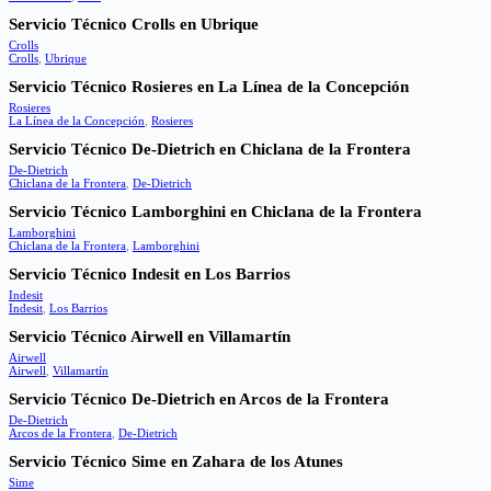
Servicio Técnico Crolls en Ubrique
Crolls
Crolls
,
Ubrique
Servicio Técnico Rosieres en La Línea de la Concepción
Rosieres
La Línea de la Concepción
,
Rosieres
Servicio Técnico De-Dietrich en Chiclana de la Frontera
De-Dietrich
Chiclana de la Frontera
,
De-Dietrich
Servicio Técnico Lamborghini en Chiclana de la Frontera
Lamborghini
Chiclana de la Frontera
,
Lamborghini
Servicio Técnico Indesit en Los Barrios
Indesit
Indesit
,
Los Barrios
Servicio Técnico Airwell en Villamartín
Airwell
Airwell
,
Villamartín
Servicio Técnico De-Dietrich en Arcos de la Frontera
De-Dietrich
Arcos de la Frontera
,
De-Dietrich
Servicio Técnico Sime en Zahara de los Atunes
Sime