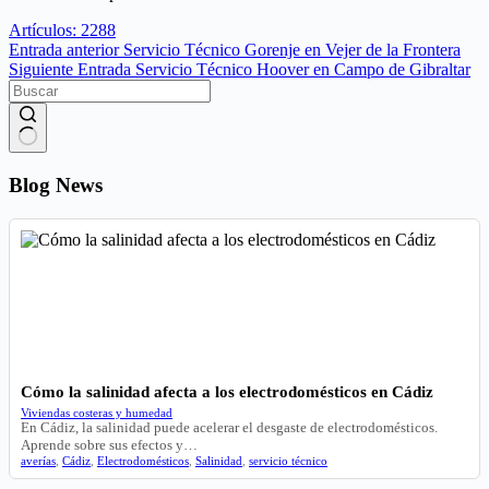
Artículos: 2288
Entrada
anterior
Servicio Técnico Gorenje en Vejer de la Frontera
Siguiente
Entrada
Servicio Técnico Hoover en Campo de Gibraltar
Sin
resultados
Blog News
Cómo la salinidad afecta a los electrodomésticos en Cádiz
Viviendas costeras y humedad
En Cádiz, la salinidad puede acelerar el desgaste de electrodomésticos.
Aprende sobre sus efectos y…
averías
,
Cádiz
,
Electrodomésticos
,
Salinidad
,
servicio técnico