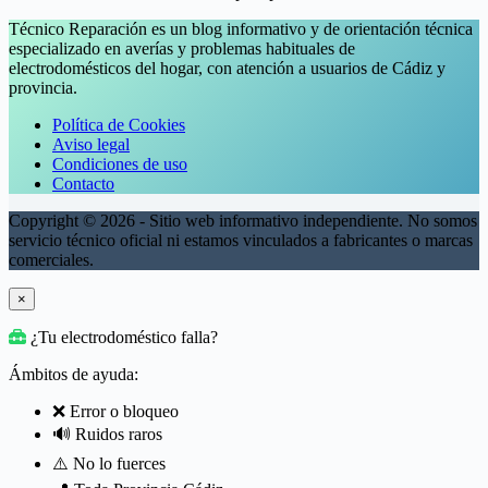
Técnico Reparación es un blog informativo y de orientación técnica
especializado en averías y problemas habituales de
electrodomésticos del hogar, con atención a usuarios de Cádiz y
provincia.
Política de Cookies
Aviso legal
Condiciones de uso
Contacto
Copyright © 2026 - Sitio web informativo independiente. No somos
servicio técnico oficial ni estamos vinculados a fabricantes o marcas
comerciales.
×
¿Tu electrodoméstico falla?
Ámbitos de ayuda:
❌ Error o bloqueo
🔊 Ruidos raros
⚠️ No lo fuerces