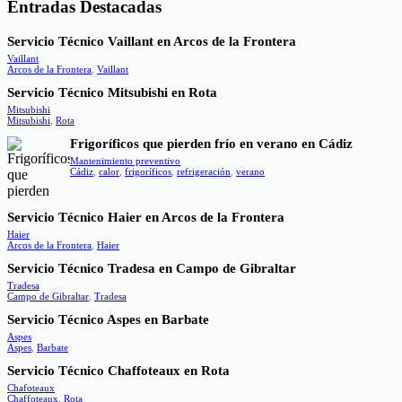
Entradas Destacadas
Servicio Técnico Vaillant en Arcos de la Frontera
Vaillant
Arcos de la Frontera
,
Vaillant
Servicio Técnico Mitsubishi en Rota
Mitsubishi
Mitsubishi
,
Rota
Frigoríficos que pierden frío en verano en Cádiz
Mantenimiento preventivo
Cádiz
,
calor
,
frigoríficos
,
refrigeración
,
verano
Servicio Técnico Haier en Arcos de la Frontera
Haier
Arcos de la Frontera
,
Haier
Servicio Técnico Tradesa en Campo de Gibraltar
Tradesa
Campo de Gibraltar
,
Tradesa
Servicio Técnico Aspes en Barbate
Aspes
Aspes
,
Barbate
Servicio Técnico Chaffoteaux en Rota
Chafoteaux
Chaffoteaux
,
Rota