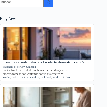
resultados
Blog News
Cómo la salinidad afecta a los electrodomésticos en Cádiz
Viviendas costeras y humedad
En Cádiz, la salinidad puede acelerar el desgaste de
electrodomésticos. Aprende sobre sus efectos y…
averías
,
Cádiz
,
Electrodomésticos
,
Salinidad
,
servicio técnico