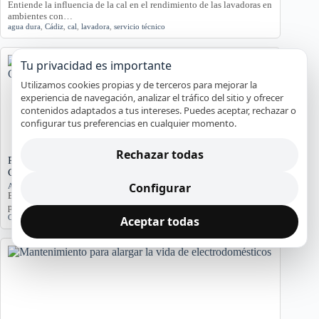
Entiende la influencia de la cal en el rendimiento de las lavadoras en
ambientes con…
agua dura
,
Cádiz
,
cal
,
lavadora
,
servicio técnico
Tu privacidad es importante
Utilizamos cookies propias y de terceros para mejorar la
experiencia de navegación, analizar el tráfico del sitio y ofrecer
contenidos adaptados a tus intereses. Puedes aceptar, rechazar o
configurar tus preferencias en cualquier momento.
Rechazar todas
Problemas de Electrodomésticos en Pisos Antiguos de
Cádiz
Configurar
Averías y orientación en Cádiz
Exploramos los problemas más comunes de electrodomésticos en
pisos antiguos de Cádiz, considerando la humedad…
Cádiz
,
Electrodomésticos
,
problemas comunes
,
soluciones
Aceptar todas