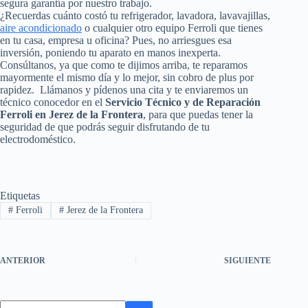
segura garantía por nuestro trabajo.
¿Recuerdas cuánto costó tu refrigerador, lavadora, lavavajillas,
aire acondicionado
o cualquier otro equipo Ferroli que tienes
en tu casa, empresa u oficina? Pues, no arriesgues esa
inversión, poniendo tu aparato en manos inexperta.
Consúltanos, ya que como te dijimos arriba, te reparamos
mayormente el mismo día y lo mejor, sin cobro de plus por
rapidez. Llámanos y pídenos una cita y te enviaremos un
técnico conocedor en el
Servicio Técnico y de Reparación
Ferroli en Jerez de la Frontera
, para que puedas tener la
seguridad de que podrás seguir disfrutando de tu
electrodoméstico.
Etiquetas
#
Ferroli
#
Jerez de la Frontera
ANTERIOR
SIGUIENTE
Sin