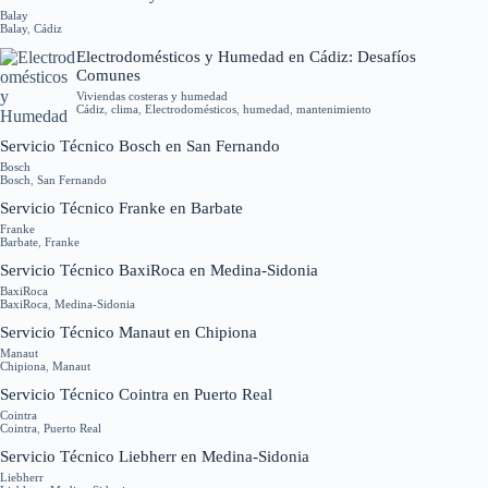
Balay
Balay
,
Cádiz
Electrodomésticos y Humedad en Cádiz: Desafíos
Comunes
Viviendas costeras y humedad
Cádiz
,
clima
,
Electrodomésticos
,
humedad
,
mantenimiento
Servicio Técnico Bosch en San Fernando
Bosch
Bosch
,
San Fernando
Servicio Técnico Franke en Barbate
Franke
Barbate
,
Franke
Servicio Técnico BaxiRoca en Medina-Sidonia
BaxiRoca
BaxiRoca
,
Medina-Sidonia
Servicio Técnico Manaut en Chipiona
Manaut
Chipiona
,
Manaut
Servicio Técnico Cointra en Puerto Real
Cointra
Cointra
,
Puerto Real
Servicio Técnico Liebherr en Medina-Sidonia
Liebherr