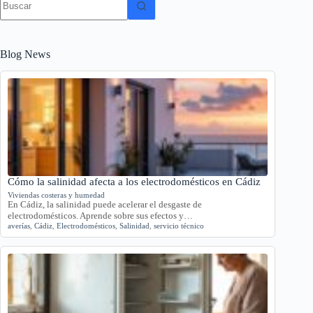
resultados
Blog News
Cómo la salinidad afecta a los electrodomésticos en Cádiz
Viviendas costeras y humedad
En Cádiz, la salinidad puede acelerar el desgaste de
electrodomésticos. Aprende sobre sus efectos y…
averías
,
Cádiz
,
Electrodomésticos
,
Salinidad
,
servicio técnico