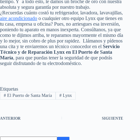
tiempo. Y a todo esto, le damos un broche de oro con nuestra
absoluta y segura garantía por nuestro trabajo.
¿Recuerdas cuánto costó tu refrigerador, lavadora, lavavajillas,
aire acondicionado
o cualquier otro equipo Lynx que tienes en
tu casa, empresa u oficina? Pues, no arriesgues esa inversión,
poniendo tu aparato en manos inexperta. Consúltanos, ya que
como te dijimos arriba, te reparamos mayormente el mismo día
y lo mejor, sin cobro de plus por rapidez. Llámanos y pídenos
una cita y te enviaremos un técnico conocedor en el
Servicio
Técnico y de Reparación Lynx en El Puerto de Santa
María
, para que puedas tener la seguridad de que podrás
seguir disfrutando de tu electrodoméstico.
Etiquetas
#
El Puerto de Santa María
#
Lynx
ANTERIOR
SIGUIENTE
Sin