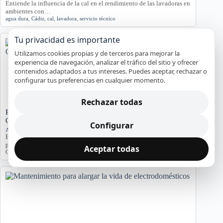
Entiende la influencia de la cal en el rendimiento de las lavadoras en
ambientes con…
agua dura
,
Cádiz
,
cal
,
lavadora
,
servicio técnico
Tu privacidad es importante
Utilizamos cookies propias y de terceros para mejorar la
experiencia de navegación, analizar el tráfico del sitio y ofrecer
contenidos adaptados a tus intereses. Puedes aceptar, rechazar o
configurar tus preferencias en cualquier momento.
Rechazar todas
Problemas de Electrodomésticos en Pisos Antiguos de
Cádiz
Configurar
Averías y orientación en Cádiz
Exploramos los problemas más comunes de electrodomésticos en
pisos antiguos de Cádiz, considerando la humedad…
Aceptar todas
Cádiz
,
Electrodomésticos
,
problemas comunes
,
soluciones