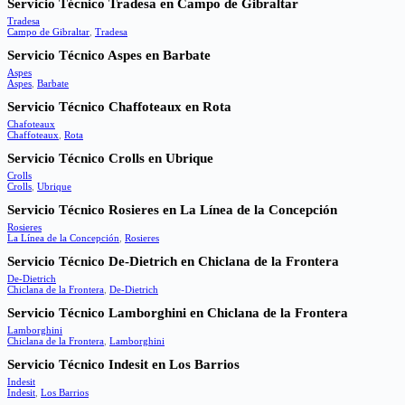
Servicio Técnico Tradesa en Campo de Gibraltar
Tradesa
Campo de Gibraltar
,
Tradesa
Servicio Técnico Aspes en Barbate
Aspes
Aspes
,
Barbate
Servicio Técnico Chaffoteaux en Rota
Chafoteaux
Chaffoteaux
,
Rota
Servicio Técnico Crolls en Ubrique
Crolls
Crolls
,
Ubrique
Servicio Técnico Rosieres en La Línea de la Concepción
Rosieres
La Línea de la Concepción
,
Rosieres
Servicio Técnico De-Dietrich en Chiclana de la Frontera
De-Dietrich
Chiclana de la Frontera
,
De-Dietrich
Servicio Técnico Lamborghini en Chiclana de la Frontera
Lamborghini
Chiclana de la Frontera
,
Lamborghini
Servicio Técnico Indesit en Los Barrios
Indesit
Indesit
,
Los Barrios