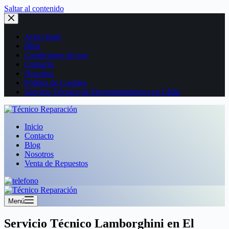
Saltar al contenido
Aviso legal
Blog
Condiciones de uso
Contacto
Nosotros
Política de Cookies
Servicio Técnico de Electrodomésticos en Cádiz
Inicio
Contacto
Blog
Nosotros
Venta de Repuestos
Menú
Servicio Técnico Lamborghini en El