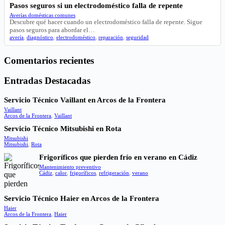
Pasos seguros si un electrodoméstico falla de repente
Averías domésticas comunes
Descubre qué hacer cuando un electrodoméstico falla de repente. Sigue
pasos seguros para abordar el…
avería
,
diagnóstico
,
electrodoméstico
,
reparación
,
seguridad
Comentarios recientes
Entradas Destacadas
Servicio Técnico Vaillant en Arcos de la Frontera
Vaillant
Arcos de la Frontera
,
Vaillant
Servicio Técnico Mitsubishi en Rota
Mitsubishi
Mitsubishi
,
Rota
Frigoríficos que pierden frío en verano en Cádiz
Mantenimiento preventivo
Cádiz
,
calor
,
frigoríficos
,
refrigeración
,
verano
Servicio Técnico Haier en Arcos de la Frontera
Haier
Arcos de la Frontera
,
Haier