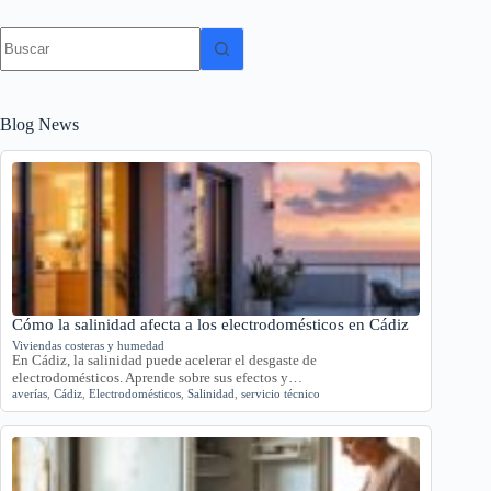
Sin
resultados
Blog News
Cómo la salinidad afecta a los electrodomésticos en Cádiz
Viviendas costeras y humedad
En Cádiz, la salinidad puede acelerar el desgaste de
electrodomésticos. Aprende sobre sus efectos y…
averías
,
Cádiz
,
Electrodomésticos
,
Salinidad
,
servicio técnico