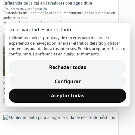
Influencia de la cal en lavadoras con agua dura
Uso incorrecto y configuración
Entiende la influencia de la cal en el rendimiento de las lavadoras en
ambientes con…
agua dura
,
Cádiz
,
cal
,
lavadora
,
servicio técnico
Tu privacidad es importante
Utilizamos cookies propias y de terceros para mejorar la
experiencia de navegación, analizar el tráfico del sitio y ofrecer
contenidos adaptados a tus intereses. Puedes aceptar, rechazar o
configurar tus preferencias en cualquier momento.
Rechazar todas
Problemas de Electrodomésticos en Pisos Antiguos de
Configurar
Cádiz
Averías y orientación en Cádiz
Exploramos los problemas más comunes de electrodomésticos en
Aceptar todas
pisos antiguos de Cádiz, considerando la humedad…
Cádiz
,
Electrodomésticos
,
problemas comunes
,
soluciones