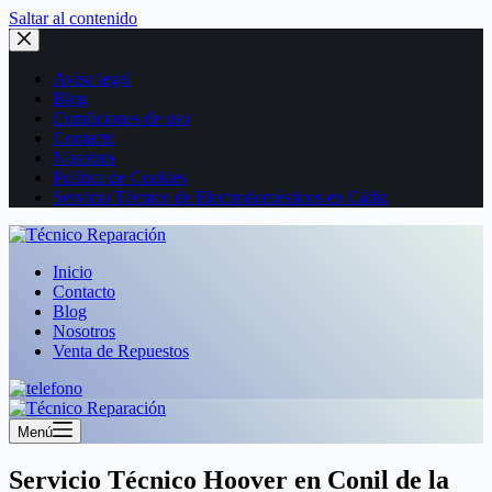
Saltar al contenido
Aviso legal
Blog
Condiciones de uso
Contacto
Nosotros
Política de Cookies
Servicio Técnico de Electrodomésticos en Cádiz
Inicio
Contacto
Blog
Nosotros
Venta de Repuestos
Menú
Servicio Técnico Hoover en Conil de la