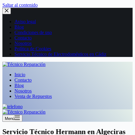
Saltar al contenido
Aviso legal
Blog
Condiciones de uso
Contacto
Nosotros
Política de Cookies
Servicio Técnico de Electrodomésticos en Cádiz
Inicio
Contacto
Blog
Nosotros
Venta de Repuestos
Menú
Servicio Técnico Hermann en Algeciras