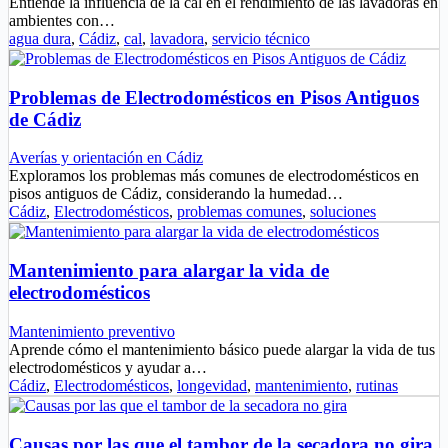
Entiende la influencia de la cal en el rendimiento de las lavadoras en
ambientes con…
agua dura
,
Cádiz
,
cal
,
lavadora
,
servicio técnico
Problemas de Electrodomésticos en Pisos Antiguos
de Cádiz
Averías y orientación en Cádiz
Exploramos los problemas más comunes de electrodomésticos en
pisos antiguos de Cádiz, considerando la humedad…
Cádiz
,
Electrodomésticos
,
problemas comunes
,
soluciones
Mantenimiento para alargar la vida de
electrodomésticos
Mantenimiento preventivo
Aprende cómo el mantenimiento básico puede alargar la vida de tus
electrodomésticos y ayudar a…
Cádiz
,
Electrodomésticos
,
longevidad
,
mantenimiento
,
rutinas
Causas por las que el tambor de la secadora no gira