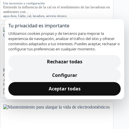
Uso incorrecto y configuración
Entiende la influencia de la cal en el rendimiento de las lavadoras en
ambientes con…
agua dura
,
Cádiz
,
cal
,
lavadora
,
servicio técnico
Tu privacidad es importante
Utilizamos cookies propias y de terceros para mejorar la
experiencia de navegación, analizar el tráfico del sitio y ofrecer
contenidos adaptados a tus intereses. Puedes aceptar, rechazar o
configurar tus preferencias en cualquier momento.
Rechazar todas
Problemas de Electrodomésticos en Pisos Antiguos de
Configurar
Cádiz
Averías y orientación en Cádiz
Exploramos los problemas más comunes de electrodomésticos en
Aceptar todas
pisos antiguos de Cádiz, considerando la humedad…
Cádiz
,
Electrodomésticos
,
problemas comunes
,
soluciones