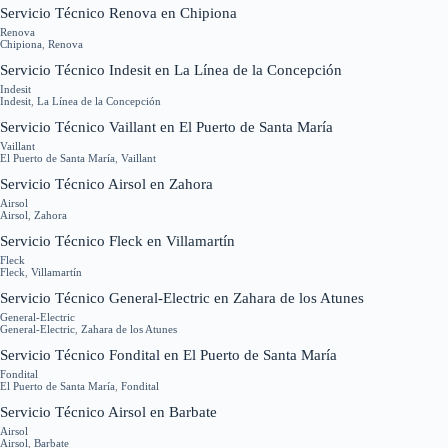
Servicio Técnico Renova en Chipiona
Renova
Chipiona
,
Renova
Servicio Técnico Indesit en La Línea de la Concepción
Indesit
Indesit
,
La Línea de la Concepción
Servicio Técnico Vaillant en El Puerto de Santa María
Vaillant
El Puerto de Santa María
,
Vaillant
Servicio Técnico Airsol en Zahora
Airsol
Airsol
,
Zahora
Servicio Técnico Fleck en Villamartín
Fleck
Fleck
,
Villamartín
Servicio Técnico General-Electric en Zahara de los Atunes
General-Electric
General-Electric
,
Zahara de los Atunes
Servicio Técnico Fondital en El Puerto de Santa María
Fondital
El Puerto de Santa María
,
Fondital
Servicio Técnico Airsol en Barbate
Airsol
Airsol
,
Barbate