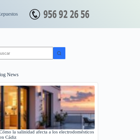
Repuestos
in
sultados
log News
Cómo la salinidad afecta a los electrodomésticos
en Cádiz