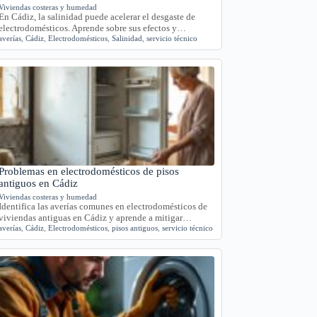
Viviendas costeras y humedad
En Cádiz, la salinidad puede acelerar el desgaste de
electrodomésticos. Aprende sobre sus efectos y…
averías
,
Cádiz
,
Electrodomésticos
,
Salinidad
,
servicio técnico
Problemas en electrodomésticos de pisos
antiguos en Cádiz
Viviendas costeras y humedad
Identifica las averías comunes en electrodomésticos de
viviendas antiguas en Cádiz y aprende a mitigar…
averías
,
Cádiz
,
Electrodomésticos
,
pisos antiguos
,
servicio técnico