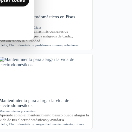
Problemas de Electrodomésticos en Pisos
Antiguos de Cádiz
Averías y orientación en Cádiz
Exploramos los problemas más comunes de
electrodomésticos en pisos antiguos de Cádiz,
considerando la humedad…
Cádiz
,
Electrodomésticos
,
problemas comunes
,
soluciones
Mantenimiento para alargar la vida de
electrodomésticos
Mantenimiento preventivo
Aprende cómo el mantenimiento básico puede alargar la
vida de tus electrodomésticos y ayudar a…
Cádiz
,
Electrodomésticos
,
longevidad
,
mantenimiento
,
rutinas