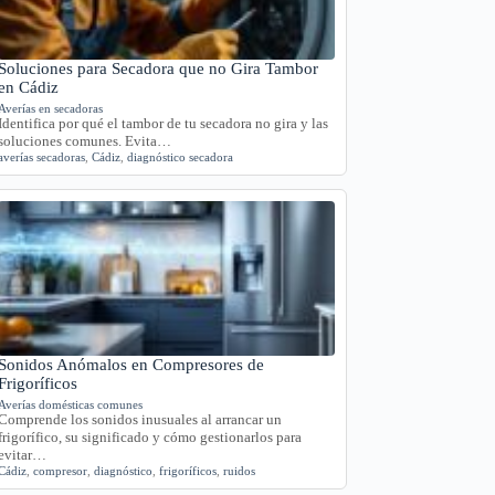
Soluciones para Secadora que no Gira Tambor
en Cádiz
Averías en secadoras
Identifica por qué el tambor de tu secadora no gira y las
soluciones comunes. Evita…
averías secadoras
,
Cádiz
,
diagnóstico secadora
Sonidos Anómalos en Compresores de
Frigoríficos
Averías domésticas comunes
Comprende los sonidos inusuales al arrancar un
frigorífico, su significado y cómo gestionarlos para
evitar…
Cádiz
,
compresor
,
diagnóstico
,
frigoríficos
,
ruidos