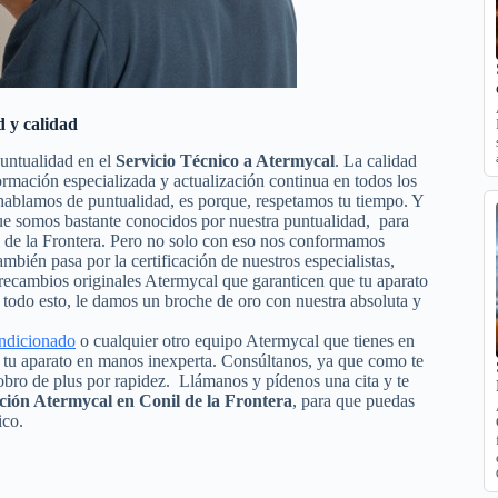
d y calidad
puntualidad en el
Servicio Técnico a Atermycal
. La calidad
formación especializada y actualización continua en todos los
hablamos de puntualidad, es porque, respetamos tu tiempo. Y
 que somos bastante conocidos por nuestra puntualidad, para
il de la Frontera. Pero no solo con eso nos conformamos
también pasa por la certificación de nuestros especialistas,
e recambios originales Atermycal que garanticen que tu aparato
todo esto, le damos un broche de oro con nuestra absoluta y
ondicionado
o cualquier otro equipo Atermycal que tienes en
o tu aparato en manos inexperta. Consúltanos, ya que como te
obro de plus por rapidez. Llámanos y pídenos una cita y te
ción Atermycal en Conil de la Frontera
, para que puedas
ico.