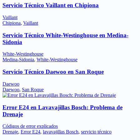
Servicio Técnico Vaillant en Chipiona
Vaillant
Chipiona
,
Vaillant
Servicio Técnico White-Westinghouse en Medina-
Sidonia
White-Westinghouse
Medina-Sidonia
,
White-Westinghouse
Servicio Técnico Daewoo en San Roque
Daewoo
Daewoo
,
San Roque
Error E24 en Lavavajillas Bosch: Problema de
Drenaje
Códigos de error explicados
Drenaje
,
Error E24
,
lavavajillas Bosch
,
servicio técnico