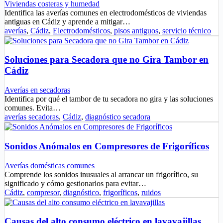
Viviendas costeras y humedad
Identifica las averías comunes en electrodomésticos de viviendas
antiguas en Cádiz y aprende a mitigar…
averías
,
Cádiz
,
Electrodomésticos
,
pisos antiguos
,
servicio técnico
Soluciones para Secadora que no Gira Tambor en
Cádiz
Averías en secadoras
Identifica por qué el tambor de tu secadora no gira y las soluciones
comunes. Evita…
averías secadoras
,
Cádiz
,
diagnóstico secadora
Sonidos Anómalos en Compresores de Frigoríficos
Averías domésticas comunes
Comprende los sonidos inusuales al arrancar un frigorífico, su
significado y cómo gestionarlos para evitar…
Cádiz
,
compresor
,
diagnóstico
,
frigoríficos
,
ruidos
Causas del alto consumo eléctrico en lavavajillas