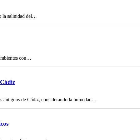
o la salinidad del…
n ambientes con…
 Cádiz
os antiguos de Cádiz, considerando la humedad…
icos