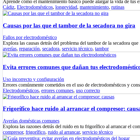
Aprende cómo el mantenimiento básico puede alargar la vida de tus 
Cádiz
,
Electrodomésticos
,
longevidad
,
mantenimiento
,
rutinas
Causas por las que el tambor de la secadora no gira
Fallos por electrodoméstico
Explora las causas detrás del problema del tambor de la secadora que
averías
,
reparación
,
secadora
,
servicio técnico
,
tambor
Evita errores comunes que dañan tus electrodoméstic
Uso incorrecto y configuración
Errores comúnmente cometidos en el uso de electrodomésticos y cons
Electrodomésticos
,
errores comunes
,
uso correcto
Frigorífico hace ruido al arrancar el compresor: caus
Averías domésticas comunes
Explora las razones detrás del ruido en tu frigorífico al arrancar el 
compresor
,
frigorífico
,
ruido al arrancar
,
servicio técnico