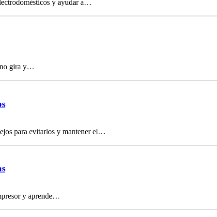
electrodomésticos y ayudar a…
 no gira y…
os
ejos para evitarlos y mantener el…
as
compresor y aprende…