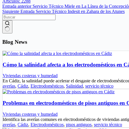
Artículos: 2288
Entrada
anterior
Servicio Técnico Miele en La Línea de la Concepció
Siguiente
Entrada
Servicio Técnico Indesit en Zahara de los Atunes
Sin
resultados
Blog News
Cómo la salinidad afecta a los electrodomésticos en C
Viviendas costeras y humedad
En Cádiz, la salinidad puede acelerar el desgaste de electrodoméstic
averías
,
Cádiz
,
Electrodomésticos
,
Salinidad
,
servicio técnico
Problemas en electrodomésticos de pisos antiguos en 
Viviendas costeras y humedad
Identifica las averías comunes en electrodomésticos de viviendas ant
averías
,
Cádiz
,
Electrodomésticos
,
pisos antiguos
,
servicio técnico