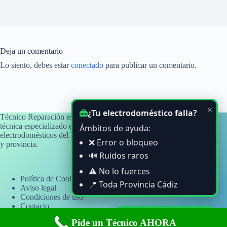
Deja un comentario
Lo siento, debes estar
conectado
para publicar un comentario.
×
¿Tu electrodoméstico falla?
Técnico Reparación es un blog informativo y de orientación
técnica especializado en averías y problemas habituales de
Ámbitos de ayuda:
electrodomésticos del hogar, con atención a usuarios de Cádiz
❌ Error o bloqueo
y provincia.
🔊 Ruidos raros
⚠️ No lo fuerces
Política de Cookies
📍 Toda Provincia Cádiz
Aviso legal
Condiciones de uso
Contacto
Copyright © 2026 - Sitio web informativo independiente. No
Ayuda por WhatsApp
Pide un Técnico AHORA
somos servicio técnico oficial ni estamos vinculados a