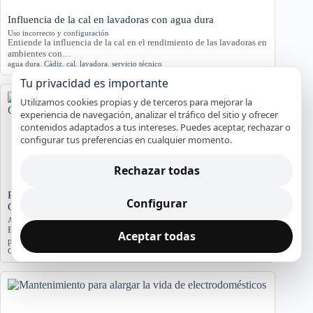
Influencia de la cal en lavadoras con agua dura
Uso incorrecto y configuración
Entiende la influencia de la cal en el rendimiento de las lavadoras en
ambientes con…
agua dura
,
Cádiz
,
cal
,
lavadora
,
servicio técnico
Tu privacidad es importante
Utilizamos cookies propias y de terceros para mejorar la
experiencia de navegación, analizar el tráfico del sitio y ofrecer
contenidos adaptados a tus intereses. Puedes aceptar, rechazar o
configurar tus preferencias en cualquier momento.
Rechazar todas
Problemas de Electrodomésticos en Pisos Antiguos de
Configurar
Cádiz
Averías y orientación en Cádiz
Exploramos los problemas más comunes de electrodomésticos en
Aceptar todas
pisos antiguos de Cádiz, considerando la humedad…
Cádiz
,
Electrodomésticos
,
problemas comunes
,
soluciones