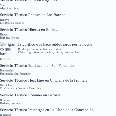
Servicio Técnico Sime en Algeciras
Sime
Algeciras
,
Sime
Servicio Técnico Renova en Los Barrios
Renova
Los Barrios
,
Renova
Servicio Técnico Hitecsa en Barbate
Hitecsa
Barbate
,
Hitecsa
Frigorífico que hace ruidos raros por la noche
Ruidos y comportamientos extraños
Cádiz
,
frigorífico
,
reparación
,
ruidos
,
servicio técnico
Servicio Técnico Bauknecht en San Fernando
Bauknecht
Bauknecht
,
San Fernando
Servicio Técnico Heat Line en Chiclana de la Frontera
Heat Line
Chiclana de la Frontera
,
Heat Line
Servicio Técnico Rommer en Barbate
Rommer
Barbate
,
Rommer
Servicio Técnico Immergas en La Línea de la Concepción
Inmergas