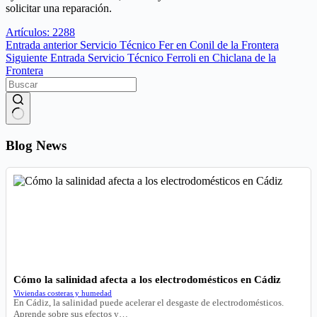
solicitar una reparación.
Artículos: 2288
Entrada
anterior
Servicio Técnico Fer en Conil de la Frontera
Siguiente
Entrada
Servicio Técnico Ferroli en Chiclana de la
Frontera
Sin
resultados
Blog News
Cómo la salinidad afecta a los electrodomésticos en Cádiz
Viviendas costeras y humedad
En Cádiz, la salinidad puede acelerar el desgaste de electrodomésticos.
Aprende sobre sus efectos y…