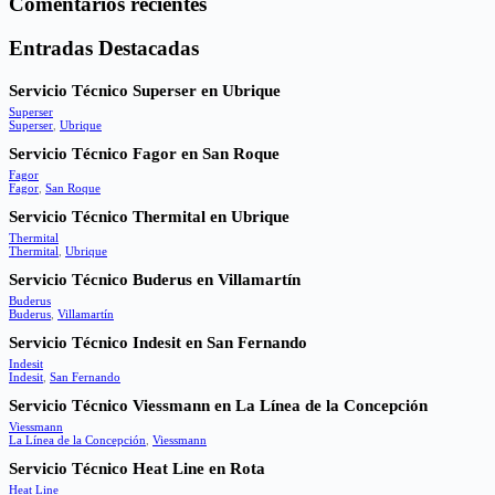
Comentarios recientes
Entradas Destacadas
Servicio Técnico Superser en Ubrique
Superser
Superser
,
Ubrique
Servicio Técnico Fagor en San Roque
Fagor
Fagor
,
San Roque
Servicio Técnico Thermital en Ubrique
Thermital
Thermital
,
Ubrique
Servicio Técnico Buderus en Villamartín
Buderus
Buderus
,
Villamartín
Servicio Técnico Indesit en San Fernando
Indesit
Indesit
,
San Fernando
Servicio Técnico Viessmann en La Línea de la Concepción
Viessmann
La Línea de la Concepción
,
Viessmann
Servicio Técnico Heat Line en Rota
Heat Line