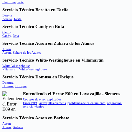
Heat Line
,
Rota
Servicio Técnico Beretta en Tarifa
Beretta
Beretta
,
Tarifa
Servicio Técnico Candy en Rota
Candy
Candy
,
Rota
Servicio Técnico Acson en Zahara de los Atunes
Acson
Acson
,
Zahara de los Atunes
Servicio Técnico White-Westinghouse en Villamartín
White-Westinghouse
Villamartín
,
White-Westinghouse
Servicio Técnico Domusa en Ubrique
Domusa
Domusa
,
Ubrique
Entendiendo el Error E09 en Lavavajillas Siemens
Códigos de error explicados
Error E09
,
lavavajillas Siemens
,
problemas de calentamiento
,
reparación
,
servicio técnico
Servicio Técnico Acson en Barbate
Acson
Acson
,
Barbate