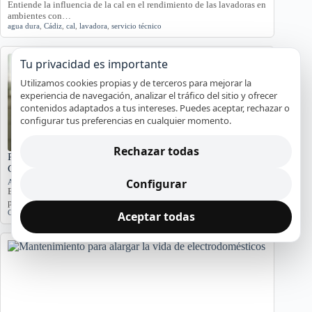
Entiende la influencia de la cal en el rendimiento de las lavadoras en
ambientes con…
agua dura
,
Cádiz
,
cal
,
lavadora
,
servicio técnico
Tu privacidad es importante
Utilizamos cookies propias y de terceros para mejorar la
experiencia de navegación, analizar el tráfico del sitio y ofrecer
contenidos adaptados a tus intereses. Puedes aceptar, rechazar o
configurar tus preferencias en cualquier momento.
Rechazar todas
Problemas de Electrodomésticos en Pisos Antiguos de
Cádiz
Configurar
Averías y orientación en Cádiz
Exploramos los problemas más comunes de electrodomésticos en
pisos antiguos de Cádiz, considerando la humedad…
Cádiz
,
Electrodomésticos
,
problemas comunes
,
soluciones
Aceptar todas