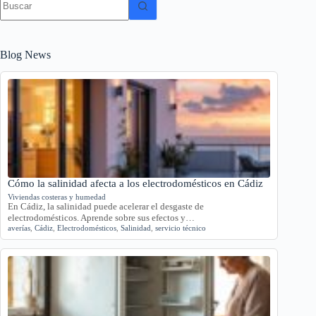
resultados
Blog News
Cómo la salinidad afecta a los electrodomésticos en Cádiz
Viviendas costeras y humedad
En Cádiz, la salinidad puede acelerar el desgaste de
electrodomésticos. Aprende sobre sus efectos y…
averías
,
Cádiz
,
Electrodomésticos
,
Salinidad
,
servicio técnico