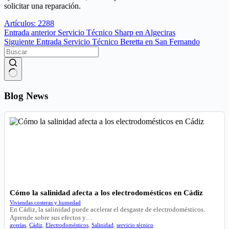
solicitar una reparación.
Artículos: 2288
Entrada
anterior
Servicio Técnico Sharp en Algeciras
Siguiente
Entrada
Servicio Técnico Beretta en San Fernando
Sin
resultados
Blog News
Cómo la salinidad afecta a los electrodomésticos en Cádiz
Viviendas costeras y humedad
En Cádiz, la salinidad puede acelerar el desgaste de electrodomésticos.
Aprende sobre sus efectos y…
averías
,
Cádiz
,
Electrodomésticos
,
Salinidad
,
servicio técnico