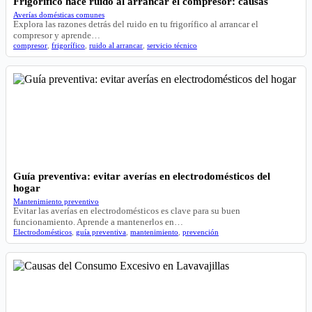
Frigorífico hace ruido al arrancar el compresor: causas
Averías domésticas comunes
Explora las razones detrás del ruido en tu frigorífico al arrancar el
compresor y aprende…
compresor
,
frigorífico
,
ruido al arrancar
,
servicio técnico
Guía preventiva: evitar averías en electrodomésticos del
hogar
Mantenimiento preventivo
Evitar las averías en electrodomésticos es clave para su buen
funcionamiento. Aprende a mantenerlos en…
Electrodomésticos
,
guía preventiva
,
mantenimiento
,
prevención