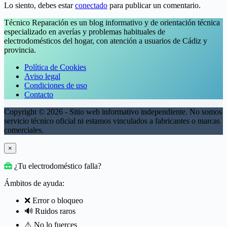
Lo siento, debes estar
conectado
para publicar un comentario.
Técnico Reparación es un blog informativo y de orientación técnica
especializado en averías y problemas habituales de
electrodomésticos del hogar, con atención a usuarios de Cádiz y
provincia.
Política de Cookies
Aviso legal
Condiciones de uso
Contacto
Copyright © 2026 - Sitio web informativo independiente. No somos
servicio técnico oficial ni estamos vinculados a fabricantes o marcas
comerciales.
×
¿Tu electrodoméstico falla?
Ámbitos de ayuda:
❌ Error o bloqueo
🔊 Ruidos raros
⚠️ No lo fuerces