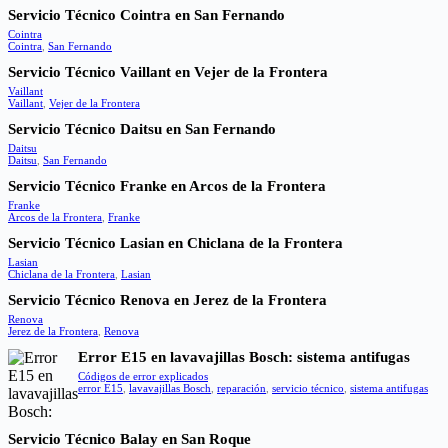
Servicio Técnico Cointra en San Fernando
Cointra
Cointra
,
San Fernando
Servicio Técnico Vaillant en Vejer de la Frontera
Vaillant
Vaillant
,
Vejer de la Frontera
Servicio Técnico Daitsu en San Fernando
Daitsu
Daitsu
,
San Fernando
Servicio Técnico Franke en Arcos de la Frontera
Franke
Arcos de la Frontera
,
Franke
Servicio Técnico Lasian en Chiclana de la Frontera
Lasian
Chiclana de la Frontera
,
Lasian
Servicio Técnico Renova en Jerez de la Frontera
Renova
Jerez de la Frontera
,
Renova
Error E15 en lavavajillas Bosch: sistema antifugas
Códigos de error explicados
error E15
,
lavavajillas Bosch
,
reparación
,
servicio técnico
,
sistema antifugas
Servicio Técnico Balay en San Roque