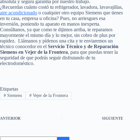
absoluta y segura garantía por nuestro trabajo.
¿Recuerdas cuánto costó tu refrigerador, lavadora, lavavajillas,
aire acondicionado
o cualquier otro equipo Siemens que tienes
en tu casa, empresa u oficina? Pues, no arriesgues esa
inversión, poniendo tu aparato en manos inexperta.
Consúltanos, ya que como te dijimos arriba, te reparamos
mayormente el mismo día y lo mejor, sin cobro de plus por
rapidez. Llámanos y pídenos una cita y te enviaremos un
técnico conocedor en el
Servicio Técnico y de Reparación
Siemens en Vejer de la Frontera
, para que puedas tener la
seguridad de que podrás seguir disfrutando de tu
electrodoméstico.
Etiquetas
#
Siemens
#
Vejer de la Frontera
ANTERIOR
SIGUIENTE
Sin