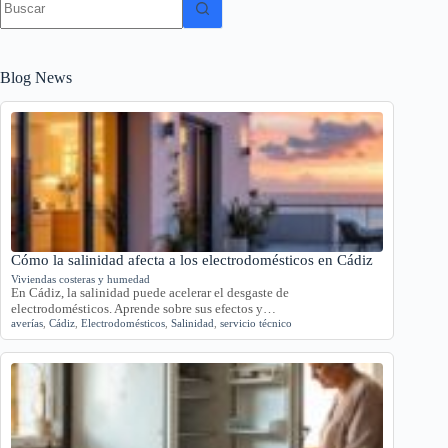
resultados
Blog News
Cómo la salinidad afecta a los electrodomésticos en Cádiz
Viviendas costeras y humedad
En Cádiz, la salinidad puede acelerar el desgaste de
electrodomésticos. Aprende sobre sus efectos y…
averías
,
Cádiz
,
Electrodomésticos
,
Salinidad
,
servicio técnico