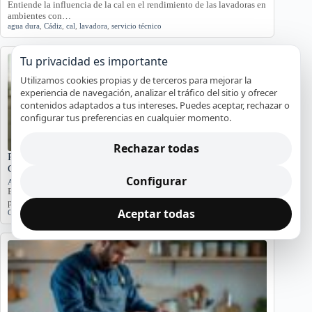
Entiende la influencia de la cal en el rendimiento de las lavadoras en
ambientes con…
agua dura
,
Cádiz
,
cal
,
lavadora
,
servicio técnico
Tu privacidad es importante
Utilizamos cookies propias y de terceros para mejorar la
experiencia de navegación, analizar el tráfico del sitio y ofrecer
contenidos adaptados a tus intereses. Puedes aceptar, rechazar o
configurar tus preferencias en cualquier momento.
Rechazar todas
Problemas de Electrodomésticos en Pisos Antiguos de
Cádiz
Configurar
Averías y orientación en Cádiz
Exploramos los problemas más comunes de electrodomésticos en
pisos antiguos de Cádiz, considerando la humedad…
Aceptar todas
Cádiz
,
Electrodomésticos
,
problemas comunes
,
soluciones