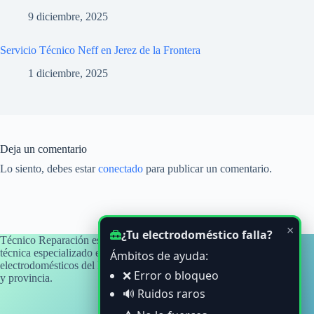
9 diciembre, 2025
Servicio Técnico Neff en Jerez de la Frontera
1 diciembre, 2025
Deja un comentario
Lo siento, debes estar
conectado
para publicar un comentario.
×
¿Tu electrodoméstico falla?
Técnico Reparación es un blog informativo y de orientación
técnica especializado en averías y problemas habituales de
Ámbitos de ayuda:
electrodomésticos del hogar, con atención a usuarios de Cádiz
❌ Error o bloqueo
y provincia.
🔊 Ruidos raros