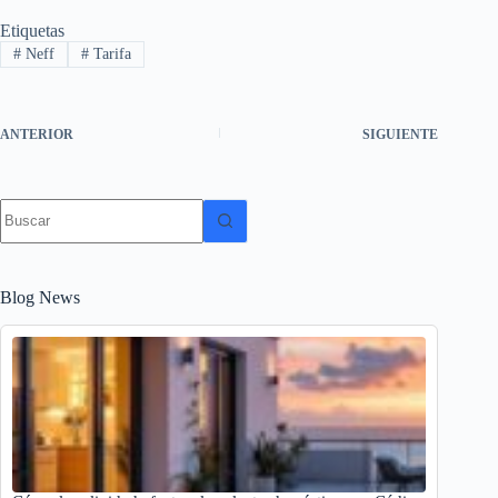
Etiquetas
#
Neff
#
Tarifa
ANTERIOR
SIGUIENTE
Sin
resultados
Blog News