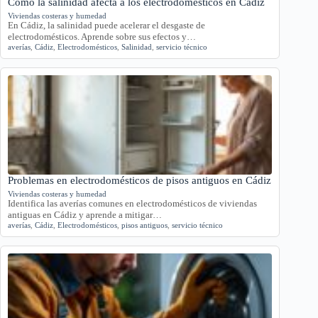
Cómo la salinidad afecta a los electrodomésticos en Cádiz
Viviendas costeras y humedad
En Cádiz, la salinidad puede acelerar el desgaste de
electrodomésticos. Aprende sobre sus efectos y…
averías
,
Cádiz
,
Electrodomésticos
,
Salinidad
,
servicio técnico
Problemas en electrodomésticos de pisos antiguos en Cádiz
Viviendas costeras y humedad
Identifica las averías comunes en electrodomésticos de viviendas
antiguas en Cádiz y aprende a mitigar…
averías
,
Cádiz
,
Electrodomésticos
,
pisos antiguos
,
servicio técnico