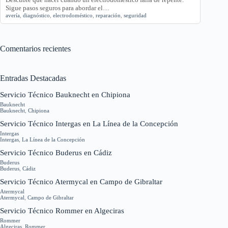
Sigue pasos seguros para abordar el…
avería
,
diagnóstico
,
electrodoméstico
,
reparación
,
seguridad
Comentarios recientes
Entradas Destacadas
Servicio Técnico Bauknecht en Chipiona
Bauknecht
Bauknecht
,
Chipiona
Servicio Técnico Intergas en La Línea de la Concepción
Intergas
Intergas
,
La Línea de la Concepción
Servicio Técnico Buderus en Cádiz
Buderus
Buderus
,
Cádiz
Servicio Técnico Atermycal en Campo de Gibraltar
Atermycal
Atermycal
,
Campo de Gibraltar
Servicio Técnico Rommer en Algeciras
Rommer
Algeciras
,
Rommer