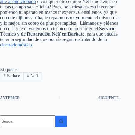
aire acondicionado
o cualquier otro equipo Neff que tienes en
tu casa, empresa u oficina? Pues, no arriesgues esa inversión,
poniendo tu aparato en manos inexperta. Consúltanos, ya que
como te dijimos arriba, te reparamos mayormente el mismo día
y lo mejor, sin cobro de plus por rapidez. Llámanos y pídenos
una cita y te enviaremos un técnico conocedor en el
Servicio
Técnico y de Reparación Neff en Barbate
, para que puedas
tener la seguridad de que podrás seguir disfrutando de tu
electrodoméstico
.
Etiquetas
#
Barbate
#
Neff
ANTERIOR
SIGUIENTE
Sin
resultados