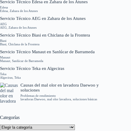
Servicio Técnico Edesa en Zahara de los Atunes
Edesa
Edesa
,
Zahara de los Atunes
Servicio Técnico AEG en Zahara de los Atunes
AEG
AEG
,
Zahara de los Atunes
Servicio Técnico Biasi en Chiclana de la Frontera
Biasi
Biasi
,
Chiclana de la Frontera
Servicio Técnico Manaut en Sanlúcar de Barrameda
Manaut
Manaut
,
Sanlúcar de Barrameda
Servicio Técnico Teka en Algeciras
Teka
Algeciras
,
Teka
Causas del mal olor en lavadora Daewoo y
soluciones
Problemas de rendimiento
lavadoras Daewoo
,
mal olor lavadora
,
soluciones básicas
Categorías
Categorías