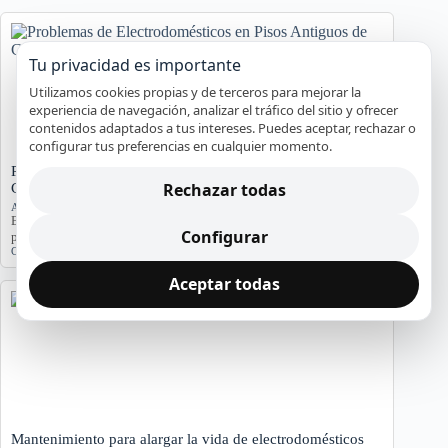
Tu privacidad es importante
Utilizamos cookies propias y de terceros para mejorar la
experiencia de navegación, analizar el tráfico del sitio y ofrecer
contenidos adaptados a tus intereses. Puedes aceptar, rechazar o
configurar tus preferencias en cualquier momento.
Problemas de Electrodomésticos en Pisos Antiguos de
Rechazar todas
Cádiz
Averías y orientación en Cádiz
Exploramos los problemas más comunes de electrodomésticos en
Configurar
pisos antiguos de Cádiz, considerando la humedad…
Cádiz
,
Electrodomésticos
,
problemas comunes
,
soluciones
Aceptar todas
Mantenimiento para alargar la vida de electrodomésticos