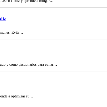
iguas en Cádiz y aprende a mitigar…
diz
 comunes. Evita…
icado y cómo gestionarlos para evitar…
prende a optimizar su…