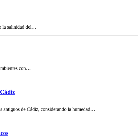
o la salinidad del…
n ambientes con…
 Cádiz
os antiguos de Cádiz, considerando la humedad…
icos