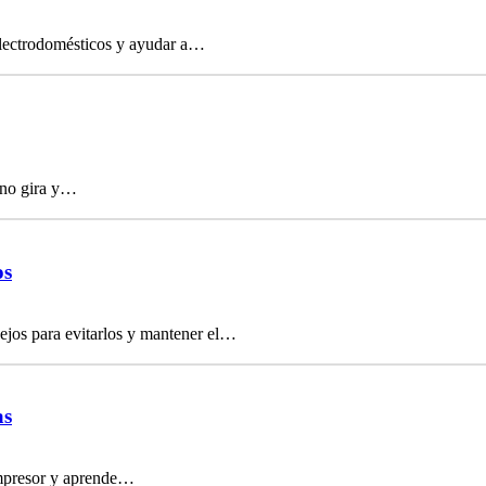
electrodomésticos y ayudar a…
 no gira y…
os
ejos para evitarlos y mantener el…
as
compresor y aprende…