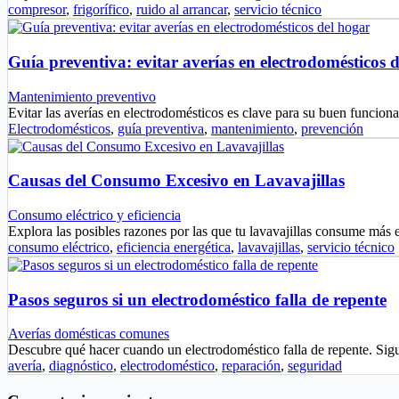
compresor
,
frigorífico
,
ruido al arrancar
,
servicio técnico
Guía preventiva: evitar averías en electrodomésticos 
Mantenimiento preventivo
Evitar las averías en electrodomésticos es clave para su buen funci
Electrodomésticos
,
guía preventiva
,
mantenimiento
,
prevención
Causas del Consumo Excesivo en Lavavajillas
Consumo eléctrico y eficiencia
Explora las posibles razones por las que tu lavavajillas consume más 
consumo eléctrico
,
eficiencia energética
,
lavavajillas
,
servicio técnico
Pasos seguros si un electrodoméstico falla de repente
Averías domésticas comunes
Descubre qué hacer cuando un electrodoméstico falla de repente. Sig
avería
,
diagnóstico
,
electrodoméstico
,
reparación
,
seguridad