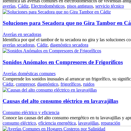
Identifica las averías comunes en electrodomésticos de viviendas ant
averías
,
Cádiz
,
Electrodomésticos
,
pisos antiguos
,
servicio técnico
Soluciones para Secadora que no Gira Tambor en Cá
Averías en secadoras
Identifica por qué el tambor de tu secadora no gira y las soluciones
averías secadoras
,
Cádiz
,
diagnóstico secadora
Sonidos Anómalos en Compresores de Frigoríficos
Averías domésticas comunes
Comprende los sonidos inusuales al arrancar un frigorífico, su signif
Cádiz
,
compresor
,
diagnóstico
,
frigoríficos
,
ruidos
Causas del alto consumo eléctrico en lavavajillas
Consumo eléctrico y eficiencia
Conoce las causas del alto consumo energético en tu lavavajillas y a
consumo eléctrico
,
eficiencia energética
,
lavavajillas
,
reparación