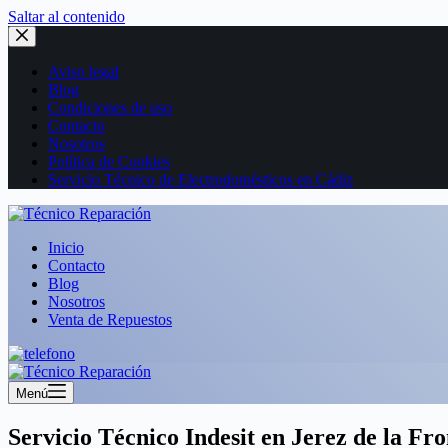
Saltar al contenido
Aviso legal
Blog
Condiciones de uso
Contacto
Nosotros
Política de Cookies
Servicio Técnico de Electrodomésticos en Cádiz
Inicio
Contacto
Blog
Nosotros
Venta de Repuestos
Menú
Servicio Técnico Indesit en Jerez de la Fr