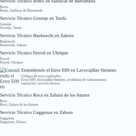
Servicio Técnico Rotex en Sanlúcar de Barrameda
Rotex
Rotex
,
Sanlúcar de Barrameda
Servicio Técnico Gorenje en Tarifa
Gorenje
Gorenje
,
Tarifa
Servicio Técnico Bauknecht en Zahora
Bauknecht
Bauknecht
,
Zahora
Servicio Técnico Ferroli en Ubrique
Ferroli
Ferroli
,
Ubrique
Entendiendo el Error E09 en Lavavajillas Siemens
Códigos de error explicados
Error E09
,
lavavajillas Siemens
,
problemas de calentamiento
,
reparación
,
servicio técnico
Servicio Técnico Roca en Zahara de los Atunes
Roca
Roca
,
Zahara de los Atunes
Servicio Técnico Gaggenau en Zahora
Gaggenau
Gaggenau
,
Zahora