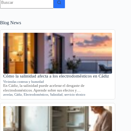
resultados
Blog News
Cómo la salinidad afecta a los electrodomésticos en Cádiz
Viviendas costeras y humedad
En Cádiz, la salinidad puede acelerar el desgaste de
electrodomésticos. Aprende sobre sus efectos y…
averías
,
Cádiz
,
Electrodomésticos
,
Salinidad
,
servicio técnico