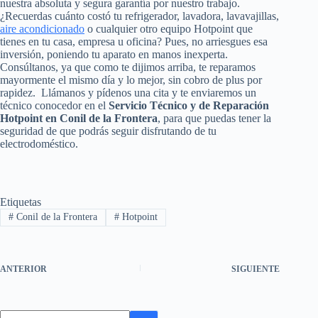
nuestra absoluta y segura garantía por nuestro trabajo.
¿Recuerdas cuánto costó tu refrigerador, lavadora, lavavajillas,
aire acondicionado
o cualquier otro equipo Hotpoint que
tienes en tu casa, empresa u oficina? Pues, no arriesgues esa
inversión, poniendo tu aparato en manos inexperta.
Consúltanos, ya que como te dijimos arriba, te reparamos
mayormente el mismo día y lo mejor, sin cobro de plus por
rapidez. Llámanos y pídenos una cita y te enviaremos un
técnico conocedor en el
Servicio Técnico y de Reparación
Hotpoint en Conil de la Frontera
, para que puedas tener la
seguridad de que podrás seguir disfrutando de tu
electrodoméstico.
Etiquetas
#
Conil de la Frontera
#
Hotpoint
ANTERIOR
SIGUIENTE
Sin