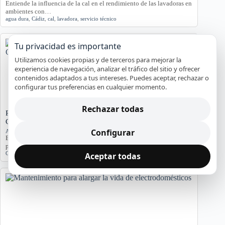
Entiende la influencia de la cal en el rendimiento de las lavadoras en
ambientes con…
agua dura
,
Cádiz
,
cal
,
lavadora
,
servicio técnico
Tu privacidad es importante
Utilizamos cookies propias y de terceros para mejorar la
experiencia de navegación, analizar el tráfico del sitio y ofrecer
contenidos adaptados a tus intereses. Puedes aceptar, rechazar o
configurar tus preferencias en cualquier momento.
Rechazar todas
Problemas de Electrodomésticos en Pisos Antiguos de
Cádiz
Configurar
Averías y orientación en Cádiz
Exploramos los problemas más comunes de electrodomésticos en
pisos antiguos de Cádiz, considerando la humedad…
Cádiz
,
Electrodomésticos
,
problemas comunes
,
soluciones
Aceptar todas