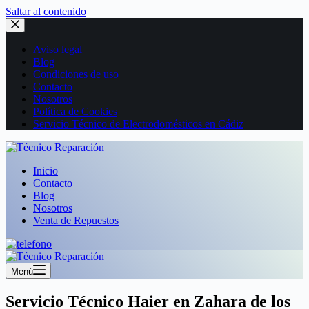
Saltar al contenido
Aviso legal
Blog
Condiciones de uso
Contacto
Nosotros
Política de Cookies
Servicio Técnico de Electrodomésticos en Cádiz
Inicio
Contacto
Blog
Nosotros
Venta de Repuestos
Menú
Servicio Técnico Haier en Zahara de los