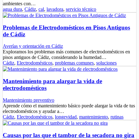
ambientes con…
agua dura
,
Cádiz
,
cal
,
lavadora
,
servicio técnico
Problemas de Electrodomésticos en Pisos Antiguos
de Cádiz
Averías y orientación en Cádiz
Exploramos los problemas más comunes de electrodomésticos en
pisos antiguos de Cádiz, considerando la humedad…
Cádiz
,
Electrodomésticos
,
problemas comunes
,
soluciones
Mantenimiento para alargar la vida de
electrodomésticos
Mantenimiento preventivo
Aprende cómo el mantenimiento básico puede alargar la vida de tus
electrodomésticos y ayudar a…
Cádiz
,
Electrodomésticos
,
longevidad
,
mantenimiento
,
rutinas
Causas por las que el tambor de la secadora no gira