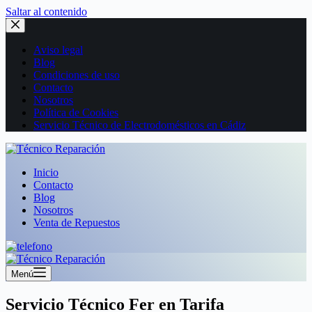
Saltar al contenido
Aviso legal
Blog
Condiciones de uso
Contacto
Nosotros
Política de Cookies
Servicio Técnico de Electrodomésticos en Cádiz
Inicio
Contacto
Blog
Nosotros
Venta de Repuestos
Menú
Servicio Técnico Fer en Tarifa