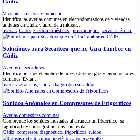
Cádiz
Viviendas costeras y humedad
Identifica las averías comunes en electrodomésticos de viviendas
antiguas en Cádiz y aprende a mitigar…
averías
,
Cádiz
,
Electrodomésticos
,
pisos antiguos
,
servicio técnico
Soluciones para Secadora que no Gira Tambor en
Cádiz
Averías en secadoras
Identifica por qué el tambor de tu secadora no gira y las soluciones
comunes. Evita…
averías secadoras
,
Cádiz
,
diagnóstico secadora
Sonidos Anómalos en Compresores de Frigoríficos
Averías domésticas comunes
Comprende los sonidos inusuales al arrancar un frigorífico, su
significado y cómo gestionarlos para evitar…
Cádiz
,
compresor
,
diagnóstico
,
frigoríficos
,
ruidos