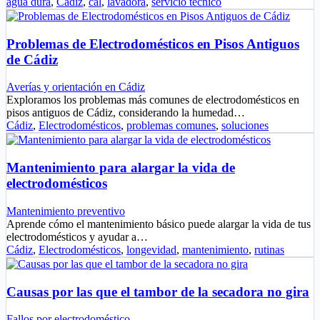
agua dura
,
Cádiz
,
cal
,
lavadora
,
servicio técnico
Problemas de Electrodomésticos en Pisos Antiguos
de Cádiz
Averías y orientación en Cádiz
Exploramos los problemas más comunes de electrodomésticos en
pisos antiguos de Cádiz, considerando la humedad…
Cádiz
,
Electrodomésticos
,
problemas comunes
,
soluciones
Mantenimiento para alargar la vida de
electrodomésticos
Mantenimiento preventivo
Aprende cómo el mantenimiento básico puede alargar la vida de tus
electrodomésticos y ayudar a…
Cádiz
,
Electrodomésticos
,
longevidad
,
mantenimiento
,
rutinas
Causas por las que el tambor de la secadora no gira
Fallos por electrodoméstico