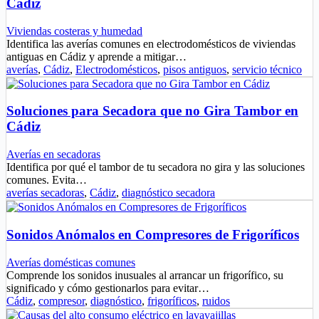
Cádiz
Viviendas costeras y humedad
Identifica las averías comunes en electrodomésticos de viviendas
antiguas en Cádiz y aprende a mitigar…
averías
,
Cádiz
,
Electrodomésticos
,
pisos antiguos
,
servicio técnico
Soluciones para Secadora que no Gira Tambor en
Cádiz
Averías en secadoras
Identifica por qué el tambor de tu secadora no gira y las soluciones
comunes. Evita…
averías secadoras
,
Cádiz
,
diagnóstico secadora
Sonidos Anómalos en Compresores de Frigoríficos
Averías domésticas comunes
Comprende los sonidos inusuales al arrancar un frigorífico, su
significado y cómo gestionarlos para evitar…
Cádiz
,
compresor
,
diagnóstico
,
frigoríficos
,
ruidos