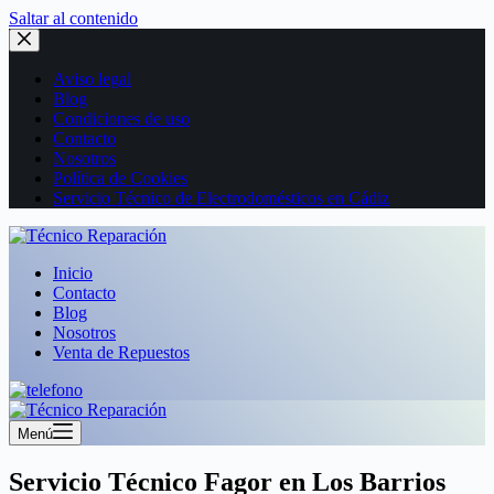
Saltar al contenido
Aviso legal
Blog
Condiciones de uso
Contacto
Nosotros
Política de Cookies
Servicio Técnico de Electrodomésticos en Cádiz
Inicio
Contacto
Blog
Nosotros
Venta de Repuestos
Menú
Servicio Técnico Fagor en Los Barrios