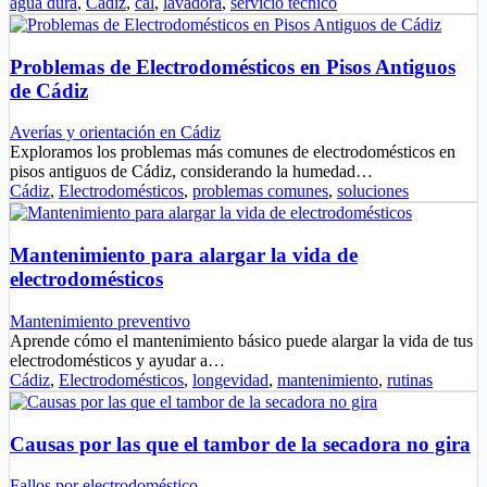
agua dura
,
Cádiz
,
cal
,
lavadora
,
servicio técnico
Problemas de Electrodomésticos en Pisos Antiguos
de Cádiz
Averías y orientación en Cádiz
Exploramos los problemas más comunes de electrodomésticos en
pisos antiguos de Cádiz, considerando la humedad…
Cádiz
,
Electrodomésticos
,
problemas comunes
,
soluciones
Mantenimiento para alargar la vida de
electrodomésticos
Mantenimiento preventivo
Aprende cómo el mantenimiento básico puede alargar la vida de tus
electrodomésticos y ayudar a…
Cádiz
,
Electrodomésticos
,
longevidad
,
mantenimiento
,
rutinas
Causas por las que el tambor de la secadora no gira
Fallos por electrodoméstico