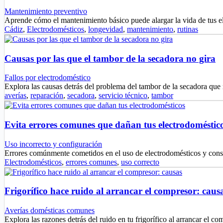
Mantenimiento preventivo
Aprende cómo el mantenimiento básico puede alargar la vida de tus 
Cádiz
,
Electrodomésticos
,
longevidad
,
mantenimiento
,
rutinas
Causas por las que el tambor de la secadora no gira
Fallos por electrodoméstico
Explora las causas detrás del problema del tambor de la secadora que
averías
,
reparación
,
secadora
,
servicio técnico
,
tambor
Evita errores comunes que dañan tus electrodoméstic
Uso incorrecto y configuración
Errores comúnmente cometidos en el uso de electrodomésticos y cons
Electrodomésticos
,
errores comunes
,
uso correcto
Frigorífico hace ruido al arrancar el compresor: caus
Averías domésticas comunes
Explora las razones detrás del ruido en tu frigorífico al arrancar el 