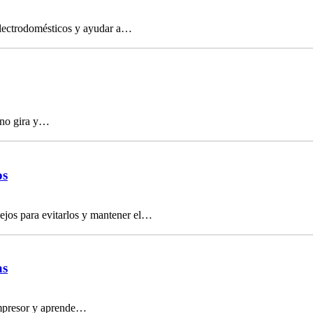
electrodomésticos y ayudar a…
 no gira y…
os
ejos para evitarlos y mantener el…
as
compresor y aprende…