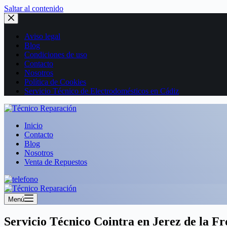
Saltar al contenido
Aviso legal
Blog
Condiciones de uso
Contacto
Nosotros
Política de Cookies
Servicio Técnico de Electrodomésticos en Cádiz
Inicio
Contacto
Blog
Nosotros
Venta de Repuestos
Menú
Servicio Técnico Cointra en Jerez de la F