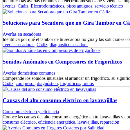
Identifica las averías comunes en electrodomésticos de viviendas ant
averías
,
Cádiz
,
Electrodomésticos
,
pisos antiguos
,
servicio técnico
Soluciones para Secadora que no Gira Tambor en Cá
Averías en secadoras
Identifica por qué el tambor de tu secadora no gira y las soluciones
averías secadoras
,
Cádiz
,
diagnóstico secadora
Sonidos Anómalos en Compresores de Frigoríficos
Averías domésticas comunes
Comprende los sonidos inusuales al arrancar un frigorífico, su signif
Cádiz
,
compresor
,
diagnóstico
,
frigoríficos
,
ruidos
Causas del alto consumo eléctrico en lavavajillas
Consumo eléctrico y eficiencia
Conoce las causas del alto consumo energético en tu lavavajillas y a
consumo eléctrico
,
eficiencia energética
,
lavavajillas
,
reparación