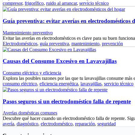
compresor
,
frigorífico
,
ruido al arrancar
,
servicio técnico
Guía preventiva: evitar averías en electrodomésticos 
Mantenimiento preventivo
Evitar las averías en electrodomésticos es clave para su buen funci
Electrodomésticos
,
guía preventiva
,
mantenimiento
,
prevención
Causas del Consumo Excesivo en Lavavajillas
Consumo eléctrico y eficiencia
Explora las posibles razones por las que tu lavavajillas consume más 
consumo eléctrico
,
eficiencia energética
,
lavavajillas
,
servicio técnico
Pasos seguros si un electrodoméstico falla de repente
Averías domésticas comunes
Descubre qué hacer cuando un electrodoméstico falla de repente. Sig
avería
,
diagnóstico
,
electrodoméstico
,
reparación
,
seguridad