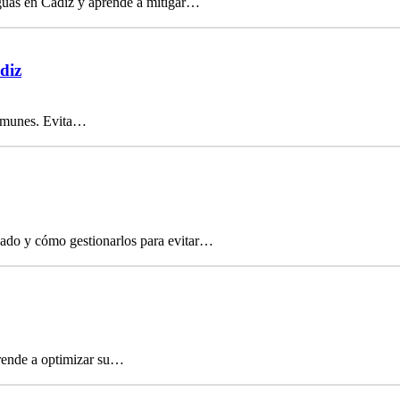
iguas en Cádiz y aprende a mitigar…
diz
 comunes. Evita…
icado y cómo gestionarlos para evitar…
prende a optimizar su…