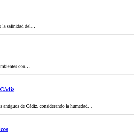
o la salinidad del…
n ambientes con…
 Cádiz
os antiguos de Cádiz, considerando la humedad…
icos