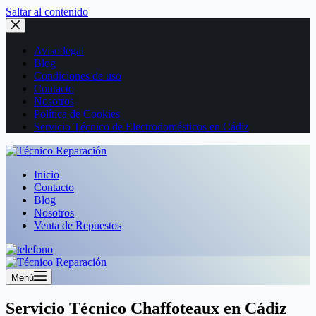
Saltar al contenido
Aviso legal
Blog
Condiciones de uso
Contacto
Nosotros
Política de Cookies
Servicio Técnico de Electrodomésticos en Cádiz
Inicio
Contacto
Blog
Nosotros
Venta de Repuestos
Menú
Servicio Técnico Chaffoteaux en Cádiz