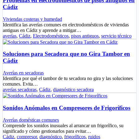
Problemas en electrodomésticos de pisos antiguos en
Cádiz
Viviendas costeras y humedad
Identifica las averías comunes en electrodomésticos de viviendas
antiguas en Cádiz y aprende a mitigar…
averías
,
Cádiz
,
Electrodomésticos
,
pisos antiguos
,
servicio técnico
Soluciones para Secadora que no Gira Tambor en
Cádiz
Averías en secadoras
Identifica por qué el tambor de tu secadora no gira y las soluciones
comunes. Evita…
averías secadoras
,
Cádiz
,
diagnóstico secadora
Sonidos Anómalos en Compresores de Frigoríficos
Averías domésticas comunes
Comprende los sonidos inusuales al arrancar un frigorífico, su
significado y cómo gestionarlos para evitar…
Cádiz
,
compresor
,
diagnóstico
,
frigoríficos
,
ruidos